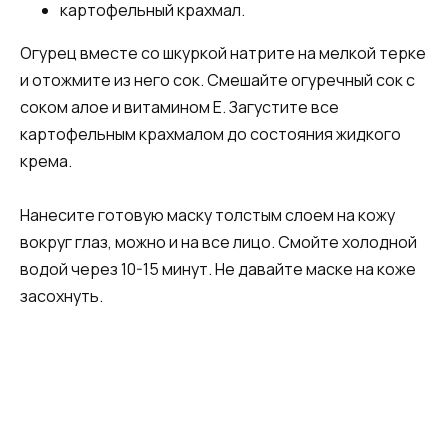
картофельный крахмал.
Огурец вместе со шкуркой натрите на мелкой терке
и отожмите из него сок. Смешайте огуречный сок с
соком алое и витамином Е. Загустите все
картофельным крахмалом до состояния жидкого
крема.
Нанесите готовую маску толстым слоем на кожу
вокруг глаз, можно и на все лицо. Смойте холодной
водой через 10-15 минут. Не давайте маске на коже
засохнуть.