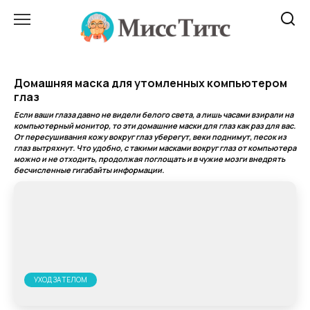
Перейти
к
содержанию
Домашняя маска для утомленных компьютером
глаз
Если ваши глаза давно не видели белого света, а лишь часами взирали на
компьютерный монитор, то эти домашние маски для глаз как раз для вас.
От пересушивания кожу вокруг глаз уберегут, веки поднимут, песок из
глаз вытряхнут. Что удобно, с такими масками вокруг глаз от компьютера
можно и не отходить, продолжая поглощать и в чужие мозги внедрять
бесчисленные гигабайты информации.
УХОД ЗА ТЕЛОМ