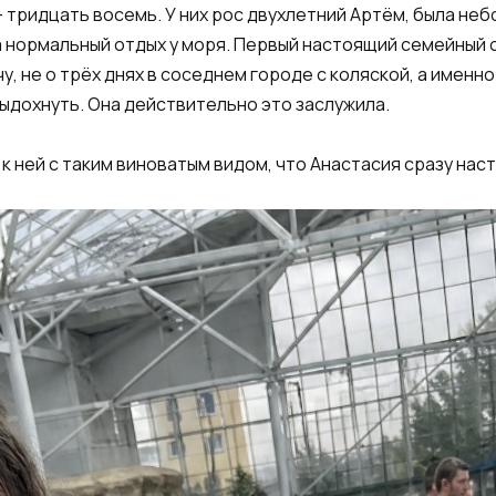
тридцать восемь. У них рос двухлетний Артём, была неб
 нормальный отдых у моря. Первый настоящий семейный о
у, не о трёх днях в соседнем городе с коляской, а именно
ыдохнуть. Она действительно это заслужила.
к ней с таким виноватым видом, что Анастасия сразу нас