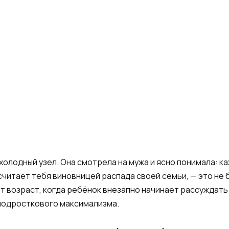
холодный узел. Она смотрела на мужа и ясно понимала: к
считает тебя виновницей распада своей семьи, — это не
от возраст, когда ребёнок внезапно начинает рассуждать
 подросткового максимализма.