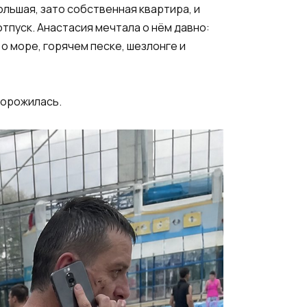
ольшая, зато собственная квартира, и
тпуск. Анастасия мечтала о нём давно:
 о море, горячем песке, шезлонге и
торожилась.