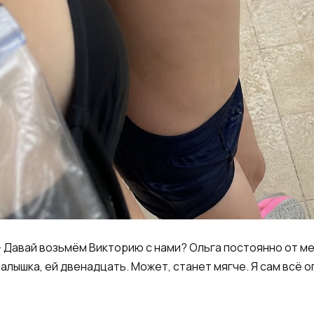
. — Давай возьмём Викторию с нами? Ольга постоянно от м
алышка, ей двенадцать. Может, станет мягче. Я сам всё оп