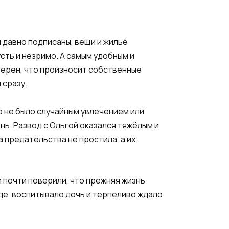
 давно подписаны, вещи и жильё
сть и незримо. А самым удобным и
верен, что произносит собственные
 сразу.
о не было случайным увлечением или
нь. Развод с Ольгой оказался тяжёлым и
 предательства не простила, а их
 почти поверили, что прежняя жизнь
оде, воспитывало дочь и терпеливо ждало