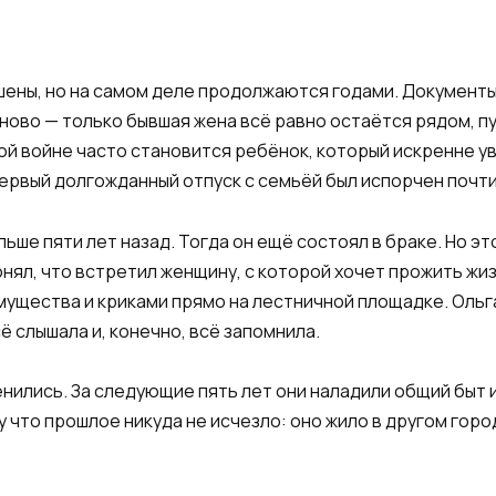
ены, но на самом деле продолжаются годами. Документы
ново — только бывшая жена всё равно остаётся рядом, пу
й войне часто становится ребёнок, который искренне у
первый долгожданный отпуск с семьёй был испорчен почти
ше пяти лет назад. Тогда он ещё состоял в браке. Но эт
нял, что встретил женщину, с которой хочет прожить жиз
мущества и криками прямо на лестничной площадке. Ольга
ё слышала и, конечно, всё запомнила.
нились. За следующие пять лет они наладили общий быт и
у что прошлое никуда не исчезло: оно жило в другом гор