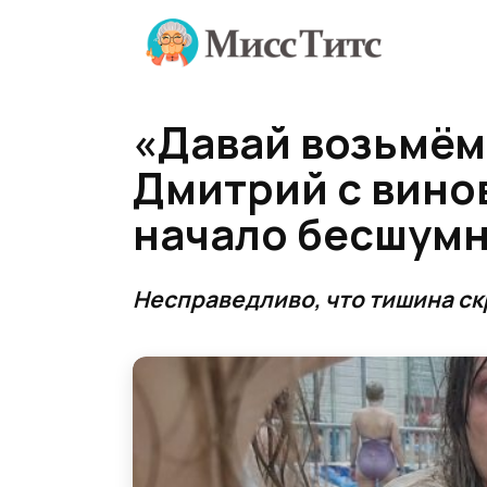
Перейти
к
содержанию
«Давай возьмём
Дмитрий с вино
начало бесшум
Несправедливо, что тишина ск