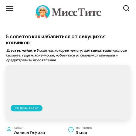
Перейти
к
содержанию
5 советов как избавиться от секущихся
кончиков
Здесь вы найдете 5 советов, которые помогут вам сделать ваши волосы
сильнее, гуще и, конечно же, избавиться от секущихся кончиков и
предотвратить их появление.
УХОД ЗА ТЕЛОМ
АВТОР
НА ЧТЕНИЕ
Эллина Гофман
3 мин