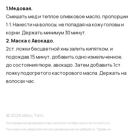
1.Медовая.
Смешать мед и теплое оливковое масло, пропорции
1:1. Нанести на волосы, не попадая на кожу головы и
корни. Держать минимум 30 минут.
2. Маска с Авокадо.
2ст. ложки бесцветной хны залить кипятком, и
подождав 15 минут, добавить одно измельченное,
до состояния пюре, авокадо. Затем добавить 1ст.
ложку подогретого касторового масла. Держать на
волосах час.
© 2026 Мисс Титс.
Копирование разрешено при наличии гиперссылки на misstits.co.
Письменное уведомление или разрешение не требуется. Права на