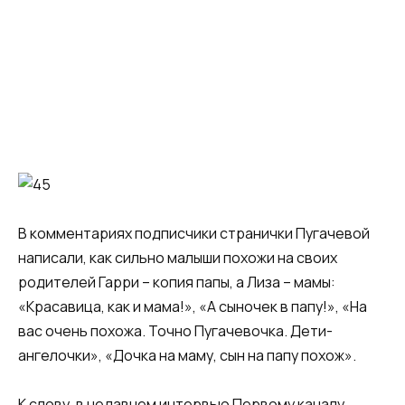
В комментариях подписчики странички Пугачевой
написали, как сильно малыши похожи на своих
родителей Гарри – копия папы, а Лиза – мамы:
«Красавица, как и мама!», «А сыночек в папу!», «На
вас очень похожа. Точно Пугачевочка. Дети-
ангелочки», «Дочка на маму, сын на папу похож».
К слову, в недавнем интервью Первому каналу