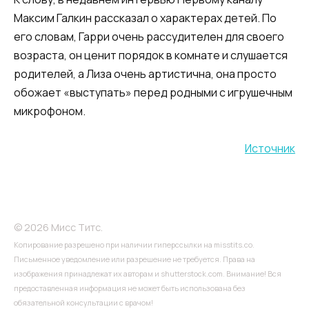
Максим Галкин рассказал о характерах детей. По
его словам, Гарри очень рассудителен для своего
возраста, он ценит порядок в комнате и слушается
родителей, а Лиза очень артистична, она просто
обожает «выступать» перед родными с игрушечным
микрофоном.
Источник
© 2026 Мисс Титс.
Копирование разрешено при наличии гиперссылки на misstits.co.
Письменное уведомление или разрешение не требуется. Права на
изображения принадлежат их авторам и shutterstock.com. Внимание! Вся
предоставленная информация не может быть использована без
обязательной консультации с врачом!