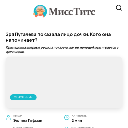
Перейти
к
содержанию
Зря Пугачева показала лицо дочки. Кого она
напоминает?
Примадонна впервые решила показать, как ее молодой муж играется с
детишками.
ОТНОШЕНИЯ
АВТОР
НА ЧТЕНИЕ
Эллина Гофман
2 мин
ПРОСМОТРОВ
ОПУБЛИКОВАНО