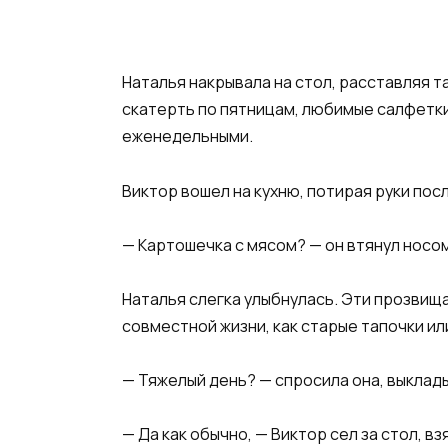
Наталья накрывала на стол, расставляя 
скатерть по пятницам, любимые салфетки
еженедельными.
Виктор вошел на кухню, потирая руки посл
​— Картошечка с мясом? — он втянул носом
​Наталья слегка улыбнулась. Эти прозвищ
совместной жизни, как старые тапочки или
​— Тяжелый день? — спросила она, выклады
​— Да как обычно, — Виктор сел за стол, вз