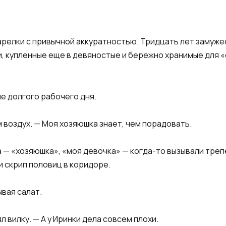
тарелки с привычной аккуратностью. Тридцать лет замуж
, купленные еще в девяностые и бережно хранимые для «
е долгого рабочего дня.​
 воздух. — Моя хозяюшка знает, чем порадовать.​
а — «хозяюшка», «моя девочка» — когда-то вызывали треп
 скрип половиц в коридоре.​
вая салат.​
ял вилку. — А у Иринки дела совсем плохи.​