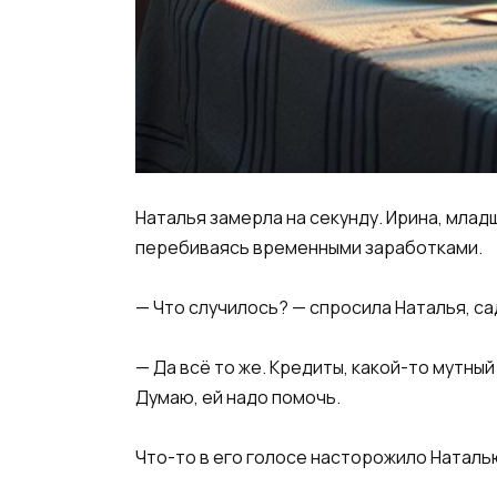
​Наталья замерла на секунду. Ирина, млад
перебиваясь временными заработками.​
​— Что случилось? — спросила Наталья, са
​— Да всё то же. Кредиты, какой-то мутны
Думаю, ей надо помочь.​
​Что-то в его голосе насторожило Наталь