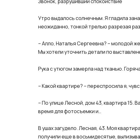
​Звонок, разрушивший спокойствие​
​Утро выдалось солнечным. Я гладила зан
неожиданно, тонкой трелью разрезая раз
​– Алло, Наталья Сергеевна? – молодой ж
Мы хотели уточнить детали по выставленн
​Рука с утюгом замерла над тканью. Горяч
​– Какой квартире? – переспросила я, чувс
​– По улице Лесной, дом 43, квартира 15. 
время для фотосъемки и…​
​В ушах загудело. Лесная, 43. Моя кварти
получили еще в восьмидесятые, вылизыва