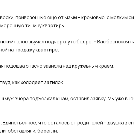
авески, привезенные еще от мамы – кремовые, с мелким с
меренную тишину квартиры.​
енский голос звучал подчеркнуто бодро. – Вас беспокоят
ой на продажу квартире.​
ая подошва опасно зависла над кружевным краем.​
твуя, как холодеет затылок.​
Ваш муж вчера подъезжал к нам, оставил заявку. Мы уже вн
ра. Единственное, что осталось от родителей – двушка в 
ли, обставляли, берегли.