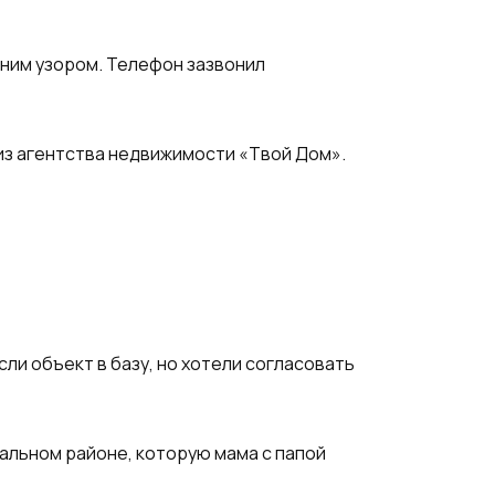
иним узором. Телефон зазвонил
 из агентства недвижимости «Твой Дом».
если объект в базу, но хотели согласовать
спальном районе, которую мама с папой