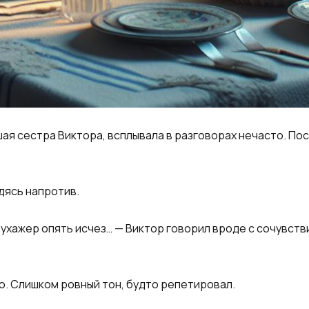
шая сестра Виктора, всплывала в разговорах нечасто. Пос
дясь напротив.​
й ухажер опять исчез… — Виктор говорил вроде с сочувств
ю. Слишком ровный тон, будто репетировал.​