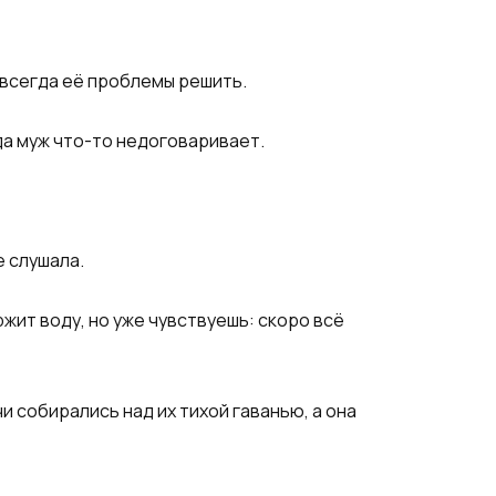
авсегда её проблемы решить.​
да муж что-то недоговаривает.​
е слушала.
ит воду, но уже чувствуешь: скоро всё
и собирались над их тихой гаванью, а она