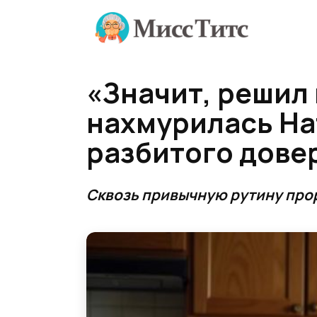
Перейти
к
содержанию
«Значит, решил
нахмурилась На
разбитого дове
Сквозь привычную рутину про