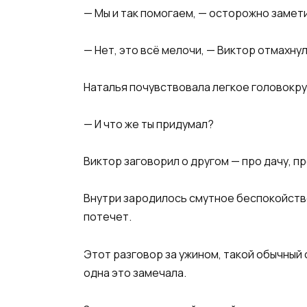
​— Мы и так помогаем, — осторожно замет
​— Нет, это всё мелочи, — Виктор отмахну
​Наталья почувствовала легкое головокру
​— И что же ты придумал?​
​Виктор заговорил о другом — про дачу, пр
Внутри зародилось смутное беспокойство
потечет.​
​Этот разговор за ужином, такой обычный 
одна это замечала.​