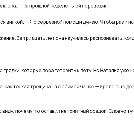
ила она. — На прошлой неделе ты ей переводил…​
лся вилкой. — Я о серьезной помощи думаю. Чтобы раз и н
жение. За тридцать лет она научилась распознавать, ког
о грядки, которые пора готовить к лету. Но Наталья уже н
, как тонкая трещина на любимой чашке — вроде ещё держ
с виду, почему-то оставил неприятный осадок. Словно туч