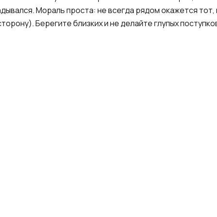
ладывался. Мораль проста: не всегда рядом окажется тот,
 сторону). Берегите близких и не делайте глупых поступко