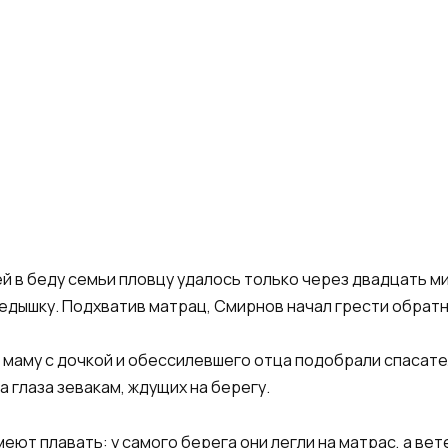
ей в беду семьи пловцу удалось только через двадцать м
редышку. Подхватив матрац, Смирнов начал грести обратн
 маму с дочкой и обессилевшего отца подобрали спасате
 глаза зевакам, ждущих на берегу.
еют плавать: у самого берега они легли на матрас, а вет