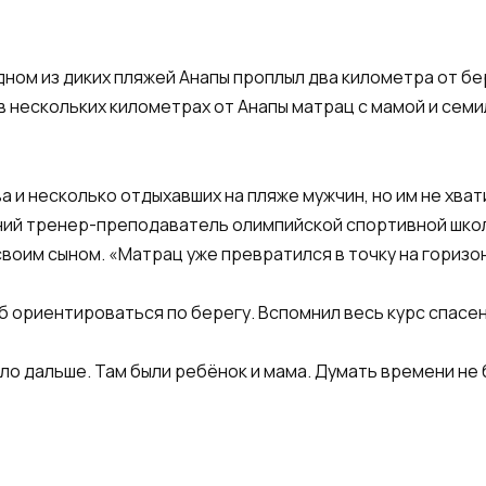
дном из диких пляжей Анапы проплыл два километра от бе
ы в нескольких километрах от Анапы матрац с мамой и се
 и несколько отдыхавших на пляже мужчин, но им не хват
тний тренер-преподаватель олимпийской спортивной шко
воим сыном. «Матрац уже превратился в точку на горизо
тоб ориентироваться по берегу. Вспомнил весь курс спасе
ло дальше. Там были ребёнок и мама. Думать времени не 