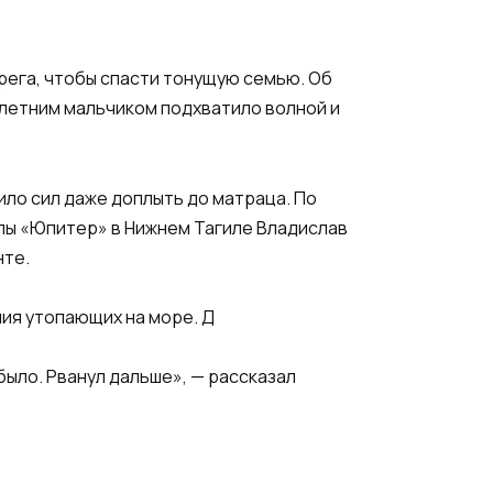
рега, чтобы спасти тонущую семью. Об
милетним мальчиком подхватило волной и
ило сил даже доплыть до матраца. По
лы «Юпитер» в Нижнем Тагиле Владислав
нте.
ния утопающих на море. Д
было. Рванул дальше», — рассказал