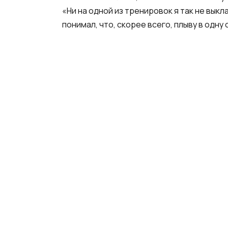
«Ни на одной из тренировок я так не вык
понимал, что, скорее всего, плыву в одну