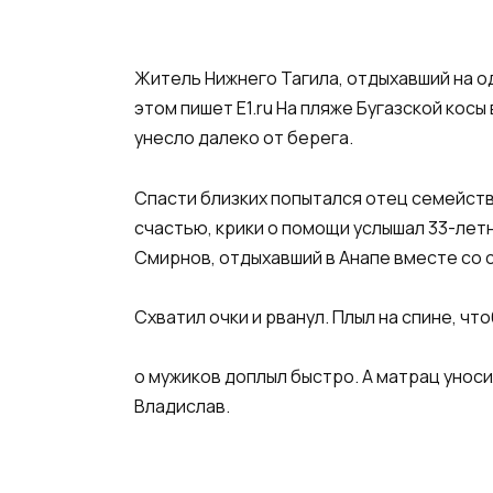
Житель Нижнего Тагила, отдыхавший на о
этом пишет Е1.ru На пляже Бугазской кос
унесло далеко от берега.
Спасти близких попытался отец семейства
счастью, крики о помощи услышал 33-ле
Смирнов, отдыхавший в Анапе вместе со с
Схватил очки и рванул. Плыл на спине, ч
о мужиков доплыл быстро. А матрац уноси
Владислав.