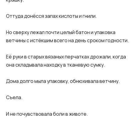
Оттуда донёсся запах кислоты и гнили.
Но сверху лежал почти целый батон и упаковка
ветчины с истёкшим всего на день сроком годности.
Её руки в старых вязаных перчатках дрожали, когда
она складывала находку в тканевую сумку.
Дома долго мыла упаковку, обнюхивала ветчину.
Съела.
И не почувствовала боли в животе.