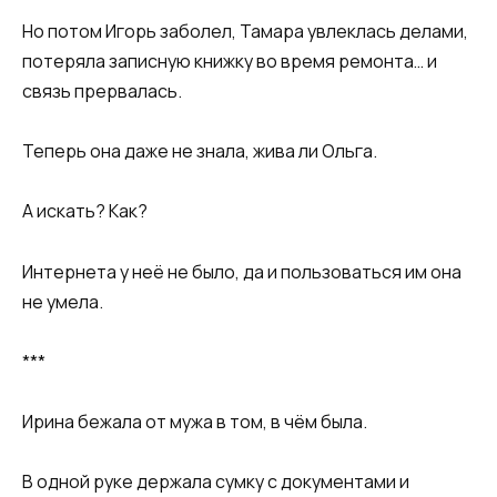
Но потом Игорь заболел, Тамара увлеклась делами,
потеряла записную книжку во время ремонта… и
связь прервалась.
Теперь она даже не знала, жива ли Ольга.
А искать? Как?
Интернета у неё не было, да и пользоваться им она
не умела.
***
Ирина бежала от мужа в том, в чём была.
В одной руке держала сумку с документами и