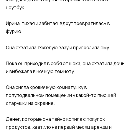
ноутбук.
Ирина, тихая и забитая, вдруг превратилась в
фурию.
Она схватила тяжёлую вазу и пригрозила ему.
Пока он приходил в себя от шока, она схватила дочь
и выбежала в ночную темноту.
Она сняла крошечную комнатушку в
полуподвальном помещении у какой-то пьющей
старушки на окраине.
Денег, которые она тайно копила с покупок
продуктов, хватило на первый месяц аренды и