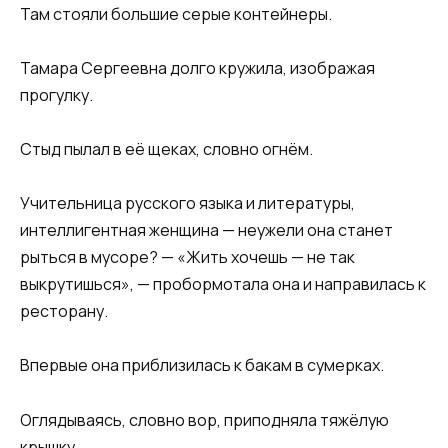
Там стояли большие серые контейнеры.
Тамара Сергеевна долго кружила, изображая
прогулку.
Стыд пылал в её щеках, словно огнём.
Учительница русского языка и литературы,
интеллигентная женщина — неужели она станет
рыться в мусоре? — «Жить хочешь — не так
выкрутишься», — пробормотала она и направилась к
ресторану.
Впервые она приблизилась к бакам в сумерках.
Оглядываясь, словно вор, приподняла тяжёлую
крышку.