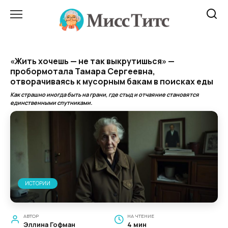
Перейти
к
содержанию
«Жить хочешь — не так выкрутишься» —
пробормотала Тамара Сергеевна,
отворачиваясь к мусорным бакам в поисках еды
Как страшно иногда быть на грани, где стыд и отчаяние становятся
единственными спутниками.
ИСТОРИИ
АВТОР
НА ЧТЕНИЕ
Эллина Гофман
4 мин