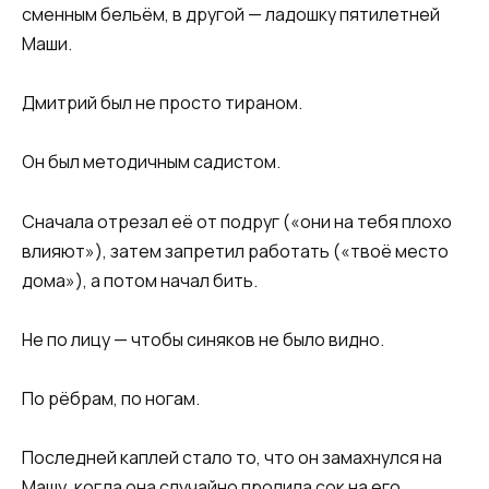
сменным бельём, в другой — ладошку пятилетней
Маши.
Дмитрий был не просто тираном.
Он был методичным садистом.
Сначала отрезал её от подруг («они на тебя плохо
влияют»), затем запретил работать («твоё место
дома»), а потом начал бить.
Не по лицу — чтобы синяков не было видно.
По рёбрам, по ногам.
Последней каплей стало то, что он замахнулся на
Машу, когда она случайно пролила сок на его