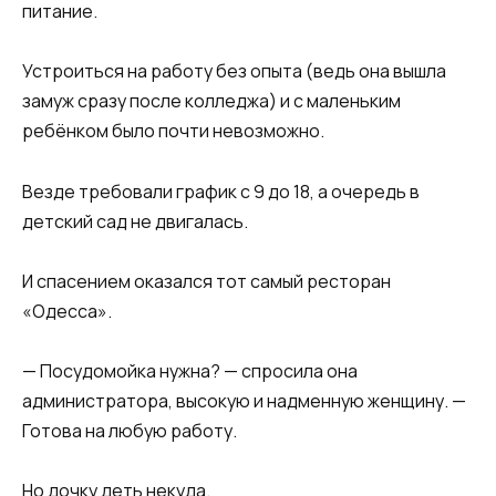
питание.
Устроиться на работу без опыта (ведь она вышла
замуж сразу после колледжа) и с маленьким
ребёнком было почти невозможно.
Везде требовали график с 9 до 18, а очередь в
детский сад не двигалась.
И спасением оказался тот самый ресторан
«Одесса».
— Посудомойка нужна? — спросила она
администратора, высокую и надменную женщину. —
Готова на любую работу.
Но дочку деть некуда.