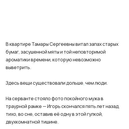
В квартире Тамары Сергеевны витал запах старых
бумаг, засушенной мяты и той неповторимой
ароматики времени, которую невозможно
выветрить.
Здесь вещи существовали дольше
,
чем люди.
На серванте стояло фото покойного мужа в
траурной рамке — Игорь скончался пять лет назад,
тихо, во сне, оставив её одну в этой гулкой,
двухкомнатной тишине.