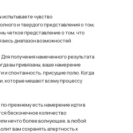
вы испытываете чувство
полного и твердого представления о том,
нь четкое представление о том, что
я весь диапазон возможностей.
 Для получения намеченного результата
гда вы привязаны, ваше намерение
и и спонтанность, присущие полю. Когда
мки, которые мешают всему процессу
 по‑прежнему есть намерение идти в
ется бесконечное количество
или нечто более волнующее, в любой
олит вам сохранять алертность к