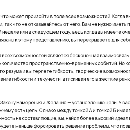
 что может произойти в поле всех возможностей. Когда 
, так что не отказывайтесь от него. Вам не нужно иметь 
 неделе или в следующем году, ведь когда вы имеете оче
ивязаны к этому представлению, вы перекрываете для себ
я всех возможностей является бесконечная взаимосвязь.
 количество пространственно-временных событий. Но ко
о разума и вы теряете гибкость, творческие возможност
ание гибкости и текучести, втискивая его в жесткие ра
Закону Намерения и Желания — установлению цели. У вас
ежнему есть цель. Однако между точкой А и точкой Б име
ность на составляющие, вы, найдя более высокий идеал 
будете меньше форсировать решение проблемы, что позв