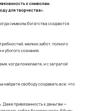
ивязанность к символам.
оду для творчества».
Тогда символы богатства создаются
требностей, мелких забот, полного
 и убогого сознания.
мя, когда пожелаете, и с затратой
ы найдете свободу создавать все, что
. Даже привязанность к деньгам —
ствовать себя в безопасности. Я буду