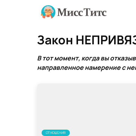
Перейти
к
содержанию
Закон НЕПРИВЯЗ
В тот момент, когда вы отказы
направленное намерение с неп
ОТНОШЕНИЯ