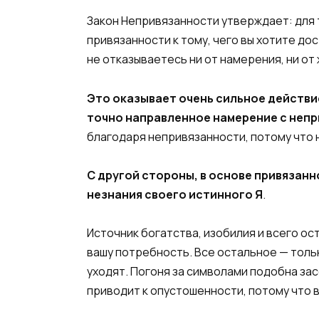
Закон Непривязанности утверждает: для 
привязанности к тому, чего вы хотите до
не отказываетесь ни от намерения, ни от
Это оказывает очень сильное действие
точно направленное намерение с непри
благодаря непривязанности, потому что 
С другой стороны, в основе привязанн
незнания своего истинного Я
.
Источник богатства, изобилия и всего ос
вашу потребность. Все остальное — толь
уходят. Погоня за символами подобна за
приводит к опустошенности, потому что в