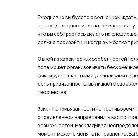
Ежедневно вы будете с волнением ждать,
неопределенности, вы на правильном пути
что вы собираетесь делать на следующей
должно произойти, и когда вы жёстко пр
Одной из характерных особенностей пол
поле может организовывать бесконечное
фиксируется жесткими установками вашег
есть привязанность, вы лишаете свое жел
творчества.
Закон Непривязанности не противоречит 
опреде­ленном направлении, у вас по-пр
возможностей. Раскладывая неопределен
момент можете менять направление. Вы 