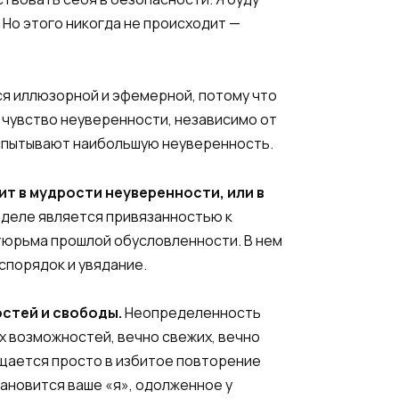
. Но этого никогда не происходит —
ется иллюзорной и эфемерной, потому что
 чувство неуверенности, независимо от
, испытывают наибольшую неуверенность.
т в мудрости неуверенности, или в
 деле является привязанностью к
к тюрьма прошлой обусловленности. В нем
еспорядок и увядание.
стей и свободы.
Неопределенность
х возможностей, вечно свежих, вечно
ащается просто в избитое повторение
ановится ваше «я», одолженное у