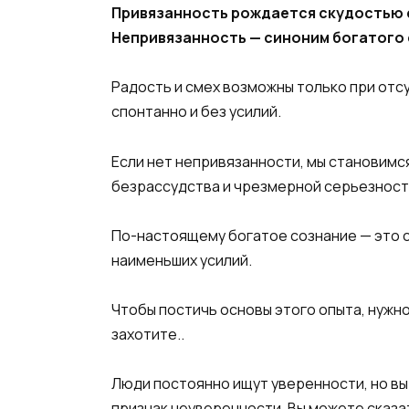
Привязанность рождается скудостью с
Непривязанность — синоним богатого 
Радость и смех возможны только при отс
спонтанно и без усилий.
Если нет непривязанности, мы становимс
безрассудства и чрезмерной серьезности
По-настоящему богатое сознание — это сп
наименьших усилий.
Чтобы постичь основы этого опыта, нужн
захотите..
Люди постоянно ищут уверенности, но вы
признак неуверенности. Вы можете сказат