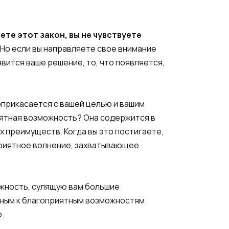
те этот закон, вы не чувствуете
Но если вы направляете свое внимание
вится ваше решение, то, что появляется,
прикасается с вашей целью и вашим
ятная возможность? Она содержится в
 преимуществ. Когда вы это постигаете,
 приятное волнение, захватывающее
ожность, сулящую вам большие
ным к благоприятным возможностям.
.