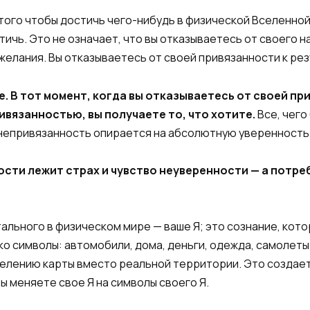
того чтобы достичь чего-нибудь в физической Вселенной
стичь. Это не означает, что вы отказываетесь от своего
 желания. Вы отказываетесь от своей привязанности к рез
. В тот момент, когда вы отказываетесь от своей пр
вязанностью, вы получаете то, что хотите.
Все, чего
непривязанность опирается на абсолютную уверенность в
ости лежит страх и чувство неуверенности — а потре
тального в физическом мире — ваше Я; это сознание, кот
ко символы: автомобили, дома, деньги, одежда, самолеты
селению карты вместо реальной территории. Это создает
ы меняете свое Я на символы своего Я.