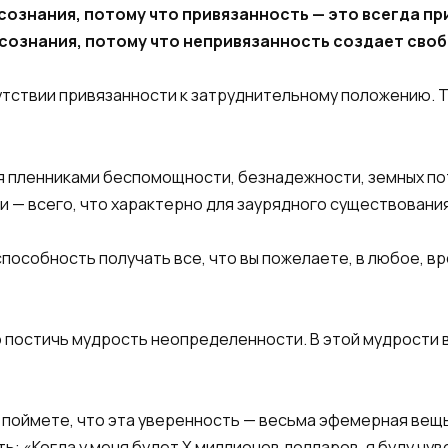
ознания, потому что привязанность — это всегда пр
сознания, потому что непривязанность создает своб
утствии привязанности к затруднительному положению. 
я пленниками беспомощности, безнадежности, земных по
 — всего, что характерно для заурядного существования
особность получать все, что вы пожелаете, в любое, вре
о постичь мудрость неопределенности. В этой мудрости в
 поймете, что эта уверенность — весьма эфемерная вещь
ь: «Когда у меня будет X миллионов долларов, я буду чув