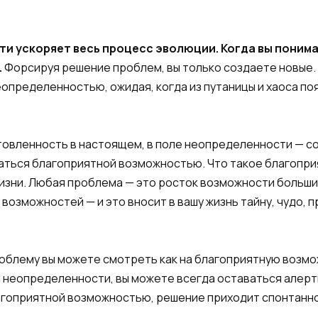
и ускоряет весь процесс эволюции. Когда вы понимае
.
Форсируя решение проблем, вы только создаете новые. 
определенностью, ожидая, когда из путаницы и хаоса поя
товленность в настоящем, в поле неопределенности — со
аться благоприятной возможностью. Что такое благопри
зни. Любая проблема — это росток возможности больших
 возможностей — и это вносит в вашу жизнь тайну, чудо,
роблему вы можете смотреть как на благоприятную возм
неопределенности, вы можете всегда оставаться алерт
лагоприятной возможностью, решение приходит спонтанно