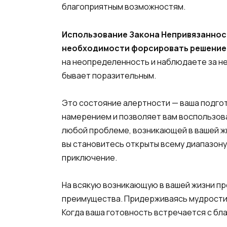
благоприятным возможностям.
Использование Закона Непривязанност
необходимости форсировать решение
на неопределенность и наблюдаете за не
бывает поразительным.
Это состояние алертности — ваша подго
намерением и позволяет вам воспользов
любой проблеме, возникающей в вашей жи
вы становитесь открыты всему диапазону
приключение.
На всякую возникающую в вашей жизни п
преимущества. Придерживаясь мудрости 
Когда ваша готовность встречается с б