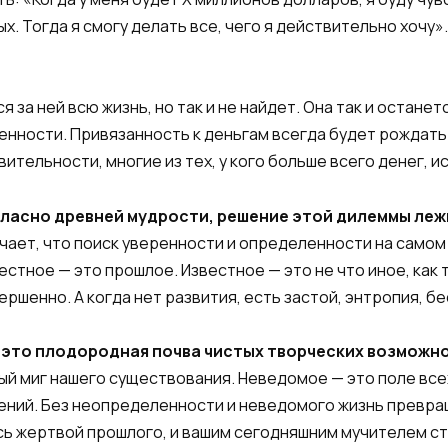
х. Тогда я смогу делать все, чего я действительно хочу»
я за ней всю жизнь, но так и не найдет. Она так и остан
ренности. Привязанность к деньгам всегда будет рождать
ствительности, многие из тех, у кого больше всего денег
гласно древней мудрости, решение этой дилеммы лежи
чает, что поиск уверенности и определенности на самом
естное — это прошлое. Известное — это не что иное, ка
ршенно. А когда нет развития, есть застой, энтропия, б
это плодородная почва чистых творческих возможно
ый миг нашего существования. Неведомое — это поле все
лений. Без неопреде­ленности и неведомого жизнь превр
ь жертвой прошлого, и вашим сегодняшним мучителем ст