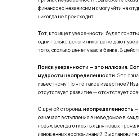
финансово независим и смогу уйти на отды
никогда не происходит.
Тот, кто ищет уверенности, будет гонятьс
одни только деньги никогда не дают уве
того, сколько денег у вас в банке. В дей
Поиск уверенности — это иллюзия. Со
мудрости неопределенности.
Это озна
известному. Но что такое известное? Изв
отсутствует развитие — отсутствует сове
С другой стороны,
неопределенность — 
означает вступление в неведомое в кажд
новых, всегда открытых для новых прояв
изношенных воспоминаний. Вы становитес