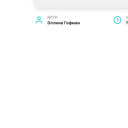
АВТОР
Н
Эллина Гофман