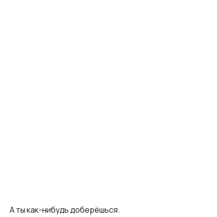
А ты как-нибудь доберёшься.