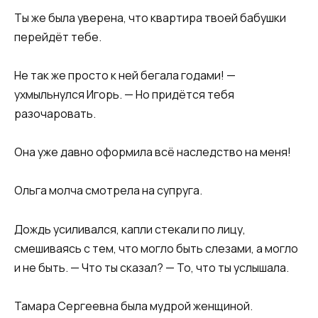
Ты же была уверена, что квартира твоей бабушки
перейдёт тебе.
Не так же просто к ней бегала годами! —
ухмыльнулся Игорь. — Но придётся тебя
разочаровать.
Она уже давно оформила всё наследство на меня!
Ольга молча смотрела на супруга.
Дождь усиливался, капли стекали по лицу,
смешиваясь с тем, что могло быть слезами, а могло
и не быть. — Что ты сказал? — То, что ты услышала.
Тамара Сергеевна была мудрой женщиной.