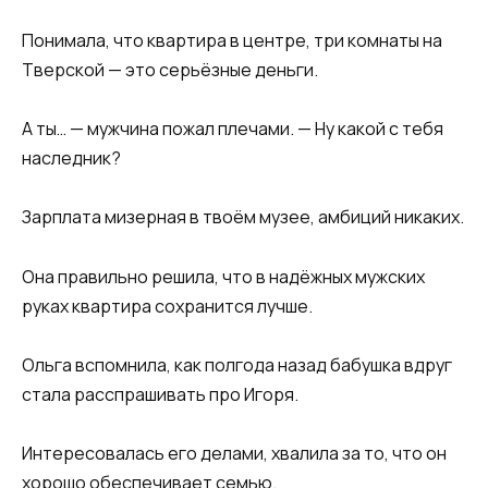
Понимала, что квартира в центре, три комнаты на
Тверской — это серьёзные деньги.
А ты… — мужчина пожал плечами. — Ну какой с тебя
наследник?
Зарплата мизерная в твоём музее, амбиций никаких.
Она правильно решила, что в надёжных мужских
руках квартира сохранится лучше.
Ольга вспомнила, как полгода назад бабушка вдруг
стала расспрашивать про Игоря.
Интересовалась его делами, хвалила за то, что он
хорошо обеспечивает семью.