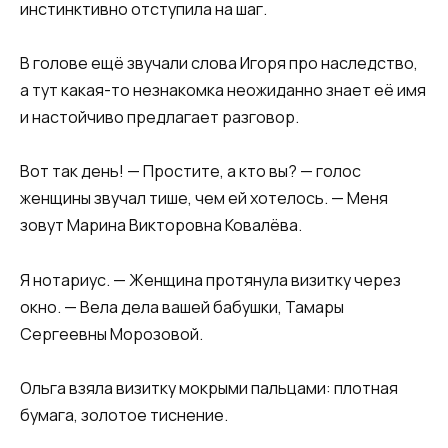
инстинктивно отступила на шаг.
В голове ещё звучали слова Игоря про наследство,
а тут какая-то незнакомка неожиданно знает её имя
и настойчиво предлагает разговор.
Вот так день! — Простите, а кто вы? — голос
женщины звучал тише, чем ей хотелось. — Меня
зовут Марина Викторовна Ковалёва.
Я нотариус. — Женщина протянула визитку через
окно. — Вела дела вашей бабушки, Тамары
Сергеевны Морозовой.
Ольга взяла визитку мокрыми пальцами: плотная
бумага, золотое тиснение.