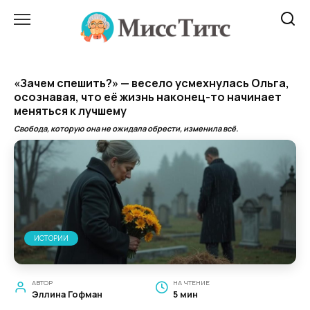
Перейти
к
содержанию
«Зачем спешить?» — весело усмехнулась Ольга,
осознавая, что её жизнь наконец-то начинает
меняться к лучшему
Свобода, которую она не ожидала обрести, изменила всё.
ИСТОРИИ
АВТОР
НА ЧТЕНИЕ
Эллина Гофман
5 мин