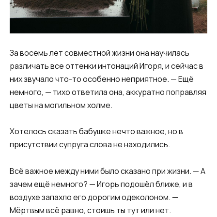
За восемь лет совместной жизни она научилась
различать все оттенки интонаций Игоря, и сейчас в
них звучало что-то особенно неприятное. — Ещё
немного, — тихо ответила она, аккуратно поправляя
цветы на могильном холме.
Хотелось сказать бабушке нечто важное, но в
присутствии супруга слова не находились.
Всё важное между ними было сказано при жизни. — А
зачем ещё немного? — Игорь подошёл ближе, и в
воздухе запахло его дорогим одеколоном. —
Мёртвым всё равно, стоишь ты тут или нет.