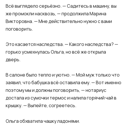
Всё выглядело серьёзно. — Садитесь в машину, вы
же промокли насквозь, — продолжила Марина
Викторовна. — Мне действительно нужно с вами
поговорить.
Это касается наследства. — Какого наследства? —
горько усмехнулась Ольга, но всё же открыла
дверь.
В салоне было тепло и уютно. — Мой муж только что
заявил, что бабушка всё оставила ему. — Вот именно
поэтому мы и должны поговорить, — нотариус
достала из сумочки термос и налила горячий чай в
крышку. — Выпейте, согреетесь.
Ольга обхватила чашку ладонями.