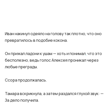
Иван накинул одеяло на голову так плотно, что оно
превратилось в подобие кокона.
Он прижал ладони к ушам — хоть и понимал
,
что это
бесполезно, ведь голос Алексея проникал через
любые преграды.
Ссора продолжалась.
Тамара вскрикнула, а затем раздался глухой звук: —
За дело получила.