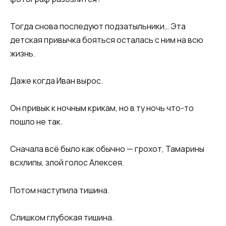
Тогда снова последуют подзатыльники… Эта
детская привычка бояться осталась с ним на всю
жизнь.
Даже когда Иван вырос.
Он привык к ночным крикам, но в ту ночь что-то
пошло не так.
Сначала всё было как обычно — грохот, Тамарины
всхлипы, злой голос Алексея.
Потом наступила тишина.
Слишком глубокая тишина.