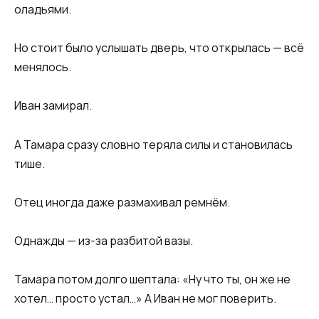
оладьями.
Но стоит было услышать дверь, что открылась — всё
менялось.
Иван замирал.
А Тамара сразу словно теряла силы и становилась
тише.
Отец иногда даже размахивал ремнём.
Однажды — из-за разбитой вазы.
Тамара потом долго шептала: «Ну что ты, он же не
хотел… просто устал…» А Иван не мог поверить.