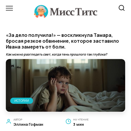
Перейти
к
содержанию
«За дело получила!» — воскликнула Тамара,
бросая резкое обвинение, которое заставило
Ивана замереть от боли.
Как можно разглядеть свет, когда тень прошлого так глубока?
ИСТОРИИ
АВТОР
НА ЧТЕНИЕ
Эллина Гофман
3 мин