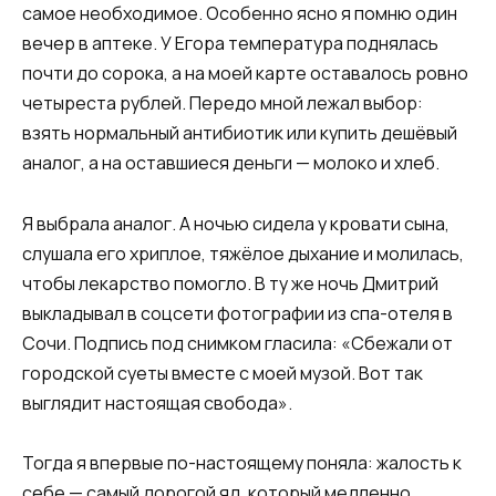
самое необходимое. Особенно ясно я помню один
вечер в аптеке. У Егора температура поднялась
почти до сорока, а на моей карте оставалось ровно
четыреста рублей. Передо мной лежал выбор:
взять нормальный антибиотик или купить дешёвый
аналог, а на оставшиеся деньги — молоко и хлеб.
Я выбрала аналог. А ночью сидела у кровати сына,
слушала его хриплое, тяжёлое дыхание и молилась,
чтобы лекарство помогло. В ту же ночь Дмитрий
выкладывал в соцсети фотографии из спа-отеля в
Сочи. Подпись под снимком гласила: «Сбежали от
городской суеты вместе с моей музой. Вот так
выглядит настоящая свобода».
Тогда я впервые по-настоящему поняла: жалость к
себе — самый дорогой яд, который медленно