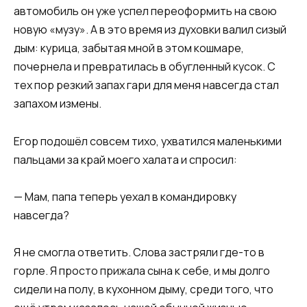
автомобиль он уже успел переоформить на свою
новую «музу». А в это время из духовки валил сизый
дым: курица, забытая мной в этом кошмаре,
почернела и превратилась в обугленный кусок. С
тех пор резкий запах гари для меня навсегда стал
запахом измены.
Егор подошёл совсем тихо, ухватился маленькими
пальцами за край моего халата и спросил:
— Мам, папа теперь уехал в командировку
навсегда?
Я не смогла ответить. Слова застряли где-то в
горле. Я просто прижала сына к себе, и мы долго
сидели на полу, в кухонном дыму, среди того, что