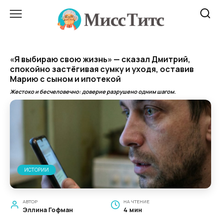
Перейти
к
содержанию
«Я выбираю свою жизнь» — сказал Дмитрий,
спокойно застёгивая сумку и уходя, оставив
Марию с сыном и ипотекой
Жестоко и бесчеловечно: доверие разрушено одним шагом.
ИСТОРИИ
АВТОР
НА ЧТЕНИЕ
Эллина Гофман
4 мин