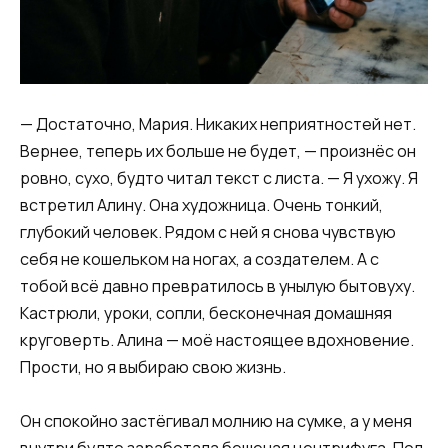
— Достаточно, Мария. Никаких неприятностей нет.
Вернее, теперь их больше не будет, — произнёс он
ровно, сухо, будто читал текст с листа. — Я ухожу. Я
встретил Алину. Она художница. Очень тонкий,
глубокий человек. Рядом с ней я снова чувствую
себя не кошельком на ногах, а создателем. А с
тобой всё давно превратилось в унылую бытовуху.
Кастрюли, уроки, сопли, бесконечная домашняя
круговерть. Алина — моё настоящее вдохновение.
Прости, но я выбираю свою жизнь.
Он спокойно застёгивал молнию на сумке, а у меня
внутри будто заработала бешеная центрифуга. Пол