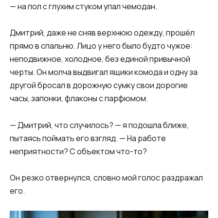
— на пол с глухим стуком упал чемодан.
Дмитрий, даже не сняв верхнюю одежду, прошёл
прямо в спальню. Лицо у него было будто чужое:
неподвижное, холодное, без единой привычной
черты. Он молча выдвигал ящики комода и одну за
другой бросал в дорожную сумку свои дорогие
часы, запонки, флаконы с парфюмом.
— Дмитрий, что случилось? — я подошла ближе,
пытаясь поймать его взгляд. — На работе
неприятности? С объектом что-то?
Он резко отвернулся, словно мой голос раздражал
его.