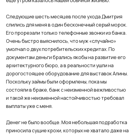
ещё утром казалось нашей обычной жизнью.
Следующие шесть месяцев после ухода Дмитрия
слились для меня в один бесконечный серый морок.
Его прорезали только телефонные звонки из банка.
Очень быстро выяснилось, что муж «случайно»
умолчал о двух потребительских кредитах. По
документам деньги брались якобы на развитие его
архитектурного бюро, а в реальности ушли на
дорогостоящее оборудование для выставок Алины.
Поскольку займы были оформлены, пока мы
состояли в браке, банк с неизменной вежливостью
и такой же неизменной настойчивостью требовал
выплаты уже с меня.
Денег не было вообще. Моя небольшая подработка
приносила сущие крохи, которых не хватало даже на