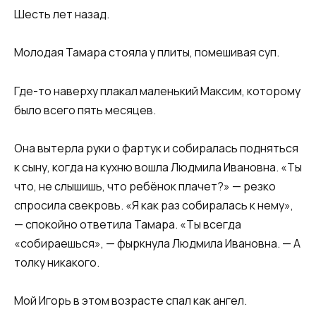
Шесть лет назад.
Молодая Тамара стояла у плиты, помешивая суп.
Где-то наверху плакал маленький Максим, которому
было всего пять месяцев.
Она вытерла руки о фартук и собиралась подняться
к сыну, когда на кухню вошла Людмила Ивановна. «Ты
что, не слышишь, что ребёнок плачет?» — резко
спросила свекровь. «Я как раз собиралась к нему»,
— спокойно ответила Тамара. «Ты всегда
«собираешься», — фыркнула Людмила Ивановна. — А
толку никакого.
Мой Игорь в этом возрасте спал как ангел.