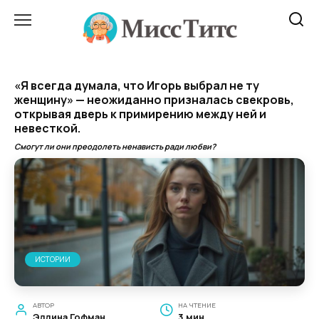
Перейти
к
содержанию
«Я всегда думала, что Игорь выбрал не ту
женщину» — неожиданно призналась свекровь,
открывая дверь к примирению между ней и
невесткой.
Смогут ли они преодолеть ненависть ради любви?
ИСТОРИИ
АВТОР
НА ЧТЕНИЕ
Эллина Гофман
3 мин