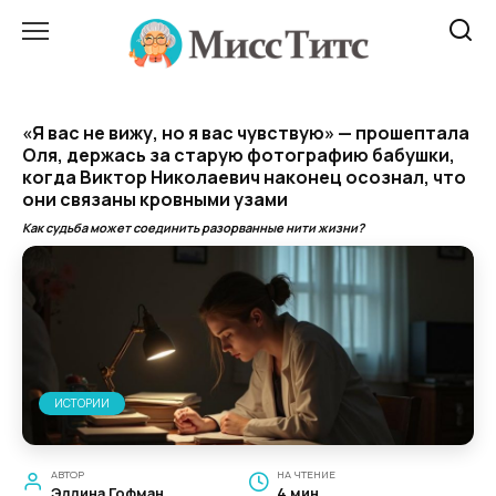
Перейти
к
содержанию
«Я вас не вижу, но я вас чувствую» — прошептала
Оля, держась за старую фотографию бабушки,
когда Виктор Николаевич наконец осознал, что
они связаны кровными узами
Как судьба может соединить разорванные нити жизни?
ИСТОРИИ
АВТОР
НА ЧТЕНИЕ
Эллина Гофман
4 мин