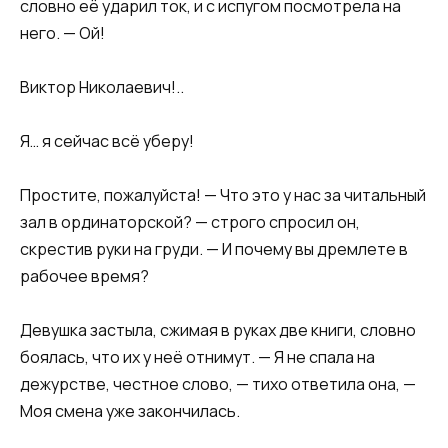
словно её ударил ток, и с испугом посмотрела на
него. — Ой!
Виктор Николаевич!..
Я… я сейчас всё уберу!
Простите, пожалуйста! — Что это у нас за читальный
зал в ординаторской? — строго спросил он,
скрестив руки на груди. — И почему вы дремлете в
рабочее время?
Девушка застыла, сжимая в руках две книги, словно
боялась, что их у неё отнимут. — Я не спала на
дежурстве, честное слово, — тихо ответила она, —
Моя смена уже закончилась.