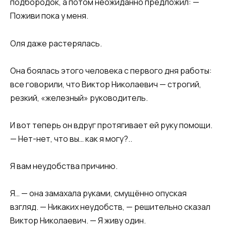
подбородок, а потом неожиданно предложил: —
Поживи пока у меня.
Оля даже растерялась.
Она боялась этого человека с первого дня работы:
все говорили, что Виктор Николаевич — строгий,
резкий, «железный» руководитель.
И вот теперь он вдруг протягивает ей руку помощи.
— Нет-нет, что вы… как я могу?..
Я вам неудобства причиню.
Я… — она замахала руками, смущённо опуская
взгляд. — Никаких неудобств, — решительно сказал
Виктор Николаевич. — Я живу один.