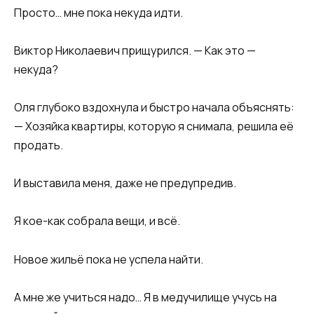
Просто… мне пока некуда идти.
Виктор Николаевич прищурился. — Как это —
некуда?
Оля глубоко вздохнула и быстро начала объяснять:
— Хозяйка квартиры, которую я снимала, решила её
продать.
И выставила меня, даже не предупредив.
Я кое-как собрала вещи, и всё.
Новое жильё пока не успела найти.
А мне же учиться надо… Я в медучилище учусь на