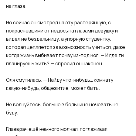
на глаза.
Но сейчас он смотрел на эту растерянную, с
покрасневшими от недосыпа глазами девушку и
видел не бездельницу, а упорную студентку,
которая цепляется за возможность учиться, даже
когда жизнь выбивает почву из-под ног. — И где ты
планируешь жить? — спросил он наконец.
Оля смутилась. — Найду что-нибудь… комнату
какую-нибудь, общежитие, может быть.
Не волнуйтесь, больше в больнице ночевать не
буду.
Главврач ещё немного молчал, поглаживая