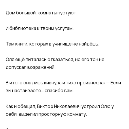
Дом большой, комнаты пустуют.
И библиотека к твоим услугам.
Там книги, которых в училище не найдёшь.
Оля ещё пыталась отказаться, но его тон не
допускал возражений.
В итоге она лишь кивнула и тихо произнесла: — Если
вы настаиваете… спасибо вам.
Как и обещал, Виктор Николаевич устроил Олю у
себя, выделил просторную комнату.