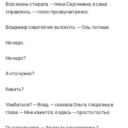
Всю жизнь стирала. — Нина Сергеевна, я сама
справлюсь, — голос прозвучал резко.
Владимир схватил её за локоть. — Оль, потише.
Не надо.
Не надо?
А что нужно?
Кивать?
Улыбаться? — Влад, — сказала Ольга, глядя ему в
глаза. — Мне кажется, я здесь — просто гостья.
Он отвернулся. — Зачем ты так говоришь?