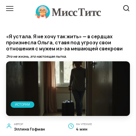
Перейти
к
содержанию
«Я устала. Я не хочу так жить» — в сердцах
произнесла Ольга, ставя под угрозу свои
отношения с мужем из-за мешающей свекрови
Это не жизнь, это настоящая пытка.
ИСТОРИИ
АВТОР
НА ЧТЕНИЕ
Эллина Гофман
4 мин