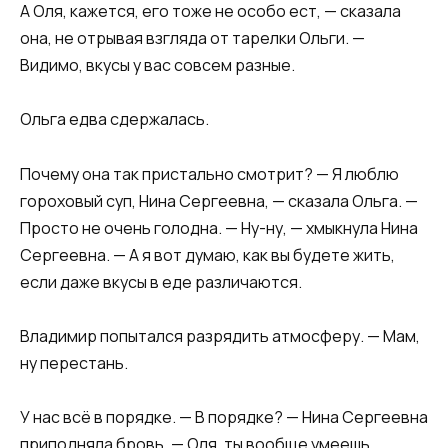
А Оля, кажется, его тоже не особо ест, — сказала
она, не отрывая взгляда от тарелки Ольги. —
Видимо, вкусы у вас совсем разные.
Ольга едва сдержалась.
Почему она так пристально смотрит? — Я люблю
гороховый суп, Нина Сергеевна, — сказала Ольга. —
Просто не очень голодна. — Ну-ну, — хмыкнула Нина
Сергеевна. — А я вот думаю, как вы будете жить,
если даже вкусы в еде различаются.
Владимир попытался разрядить атмосферу. — Мам,
ну перестань.
У нас всё в порядке. — В порядке? — Нина Сергеевна
приподняла бровь. — Оля, ты вообще умеешь