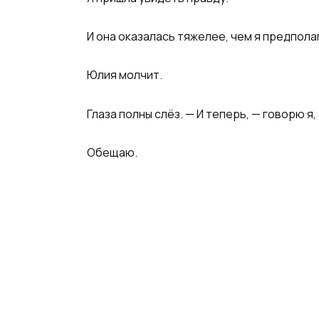
И она оказалась тяжелее, чем я предпола
Юлия молчит.
Глаза полны слёз. — И теперь, — говорю я,
Обещаю.