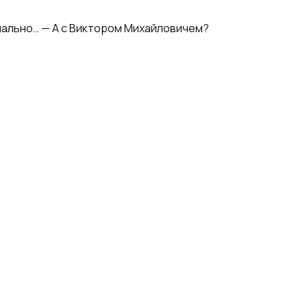
рмально… — А с Виктором Михайловичем?