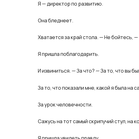
Я — директор по развитию.
Она бледнеет.
Хватается за край стола. — Не бойтесь, —
Я пришла поблагодарить.
И извиниться. — За что? — За то, что вы бы
За то, что показали мне, какой я была на 
За урок человечности.
Сажусь на тот самый скрипучий стул, на к
Я пришла увидеть правду.