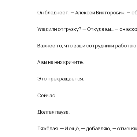
Он бледнеет. — Алексей Викторович, — о
Уладили отгрузку? — Откуда вы… — он вско
Важнее то, что ваши сотрудники работаю
А вы на них кричите.
Это прекращается.
Сейчас.
Долгая пауза.
Тяжёлая. — И ещё, — добавляю, — отменя