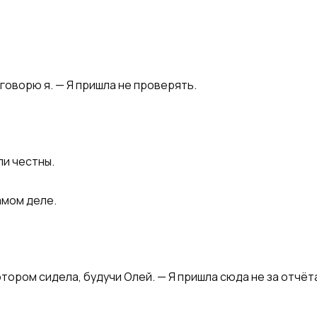
 говорю я. — Я пришла не проверять.
ли честны.
самом деле.
отором сидела, будучи Олей. — Я пришла сюда не за отчёт