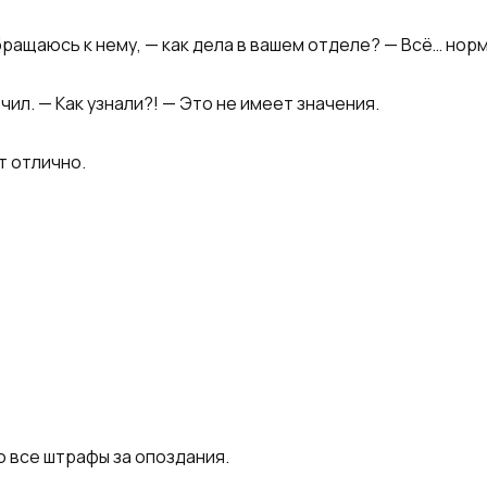
бращаюсь к нему, — как дела в вашем отделе? — Всё… но
чил. — Как узнали?! — Это не имеет значения.
т отлично.
ю все штрафы за опоздания.