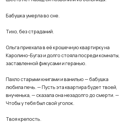
Бабушка умерла во сне.
Тихо, без страданий.
Ольга приехала в её крошечную квартирку на
Каролино-Бугаз и долго стояла посреди комнаты,
заставленной фикусами и геранью.
Пахло старыми книгами и ванилью — бабушка
любила печь. — Пусть эта квартира будет твоей,
внученька, — сказала она незадолго до смерти. —
Чтобы у тебя был свой уголок.
Твоя крепость.