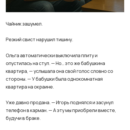
Чайник зашумел.
Резкий свист нарушил тишину.
Ольга автоматически выключила плиту и
опустилась на стул. — Но… это же бабушкина
квартира, — услышала она свой голос словно со
стороны. — У бабушки была однокомнатная
квартира на окраине.
Уже давно продана. — Игорь поднялся и засунул
телефон в карман. — А эту мы приобрели вместе,
будучи в браке.