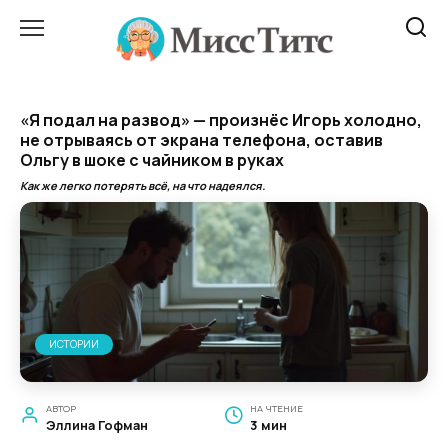
Перейти
к
содержанию
«Я подал на развод» — произнёс Игорь холодно,
не отрываясь от экрана телефона, оставив
Ольгу в шоке с чайником в руках
Как же легко потерять всё, на что надеялся.
ИСТОРИИ
АВТОР
НА ЧТЕНИЕ
Эллина Гофман
3 мин