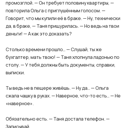
промозглой. — Он требует половину квартиры, —
повторила Ольга с приглушённым голосом. —
Говорит, что мы купили её в браке. — Ну, технически
да, в браке, — Таня прищурилась. — Но ведь на твои
деньги! — А как это доказать?
Столько времени прошло… — Слушай, ты же
бухгалтер, мать твою! — Таня хлопнула ладонью по
столу. — У тебя должны быть документы, справки,
выписки.
Ты ведь не в пещере живёшь. — Ну да… — Ольга
сжала чашку в руках. — Наверное, что-то есть… — Не
«наверное».
Обязательно есть. — Таня достала телефон. —
Записывай.