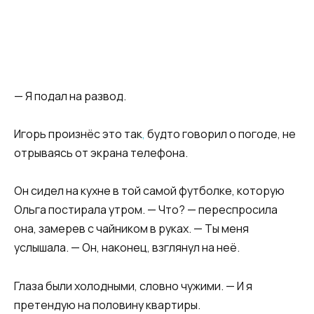
— Я подал на развод.
Игорь произнёс это так
,
будто говорил о погоде, не
отрываясь от экрана телефона.
Он сидел на кухне в той самой футболке, которую
Ольга постирала утром. — Что? — переспросила
она, замерев с чайником в руках. — Ты меня
услышала. — Он, наконец, взглянул на неё.
Глаза были холодными, словно чужими. — И я
претендую на половину квартиры.