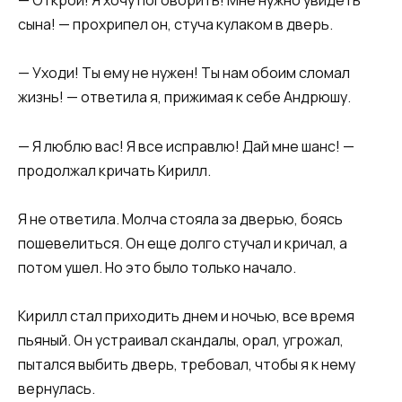
​​— Открой! Я хочу поговорить! Мне нужно увидеть
сына! — прохрипел он, стуча кулаком в дверь.​​
​​— Уходи! Ты ему не нужен! Ты нам обоим сломал
жизнь! — ответила я, прижимая к себе Андрюшу.​​
​​— Я люблю вас! Я все исправлю! Дай мне шанс! —
продолжал кричать Кирилл.​​
​​Я не ответила. Молча стояла за дверью, боясь
пошевелиться. Он еще долго стучал и кричал, а
потом ушел. Но это было только начало.​​
​​Кирилл стал приходить днем и ночью, все время
пьяный. Он устраивал скандалы, орал, угрожал,
пытался выбить дверь, требовал, чтобы я к нему
вернулась.​​