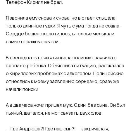
Телефон Кирилл не брал.
Я звонила ему снова и снова, но в ответ слышала
только длинные гудки. Я чуть с ума тогда не сошла.
Сердце бешено колотилось, в голове мелькали
самые страшные мысли.​​
​​В двенадцать ночи я вызвала полицию, заявила о
пропаже ребенка. Объяснила ситуацию, рассказала
о Кирилловых проблемах с алкоголем. Полицейские
отнеслись к моему заявлению серьезно, сразу же
начали поиски.​​
​​А в два часа ночи пришел муж. Один, без сына. Он был
пьяный, шатался, не мог связать двух слов.​​
​​— Где Андрюша?! Где наш сын?! — закричала я,