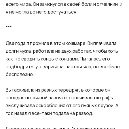
всего мира. Он замкнулся в своей боли и отчаянии, и
я не могла до него достучаться.​
​***​
​Два года я прожила в этом кошмаре. Выплачивала
долги мужа, работала на двух работах, чтобы хоть
как-то сводить концы с концами. Пыталась его
подбодрить, уговаривала, заставляла, но все было
бесполезно.
Вытаскивала из разных передряг, в которые он
попадал по пьяной лавочке, оплачивала штрафы,
выслушивала оскорбления от его пьяных друзей. А
год назад я все-таки подала на развод.
Я просто испугалась за сына. Андрюша видел все