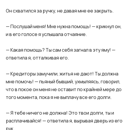
​​Он схватился за ручку, не давая мне ее закрыть.​​
​​— Послушай меня! Мне нужна помощь! — крикнул он,
и в его голосе я услышала отчаяние.​​
​​— Какая помощь? Ты сам себя загнал в эту яму! —
ответила я, отталкивая его.​​
​​— Кредиторы замучили, житья не дают! Ты должна
мне помочь! — пьяный бывший, ухмыляясь, говорил,
что в покое он меня не оставит по крайней мере до
того момента, пока я не выплачу все его долги.​​
​​— Я тебе ничего не должна! Это твои долги, ты и
расплачивайся! — ответила я, вырывая дверь из его
рук.​​