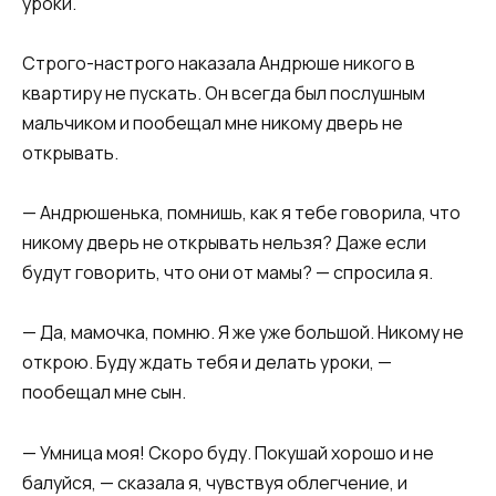
уроки.
Строго-настрого наказала Андрюше никого в
квартиру не пускать. Он всегда был послушным
мальчиком и пообещал мне никому дверь не
открывать.​​
​​— Андрюшенька, помнишь, как я тебе говорила, что
никому дверь не открывать нельзя? Даже если
будут говорить, что они от мамы? — спросила я.​​
​​— Да, мамочка, помню. Я же уже большой. Никому не
открою. Буду ждать тебя и делать уроки, —
пообещал мне сын.​​
​​— Умница моя! Скоро буду. Покушай хорошо и не
балуйся, — сказала я, чувствуя облегчение, и