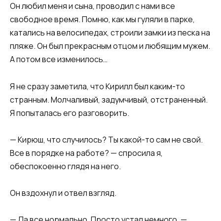
Он любил меня и сына, проводил с нами все
свободное время. Помню, как мы гуляли в парке,
катались на велосипедах, строили замки из песка на
пляже. Он был прекрасным отцом и любящим мужем.
А потом все изменилось…​​
​​Я не сразу заметила, что Кирилл был каким-то
странным. Молчаливый, задумчивый, отстраненный.
Я попыталась его разговорить.​​
​​— Кирюш, что случилось? Ты какой-то сам не свой.
Все в порядке на работе? — спросила я,
обеспокоенно глядя на него.​​
​​Он вздохнул и отвел взгляд.​​
​​— Да все нормально. Просто устал немного, —