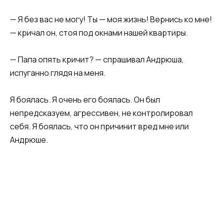
​​— Я без вас не могу! Ты — моя жизнь! Вернись ко мне!
— кричал он, стоя под окнами нашей квартиры.​​
​​— Папа опять кричит? — спрашивал Андрюша,
испуганно глядя на меня.​​
​​Я боялась. Я очень его боялась. Он был
непредсказуем, агрессивен, не контролировал
себя. Я боялась, что он причинит вред мне или
Андрюше.