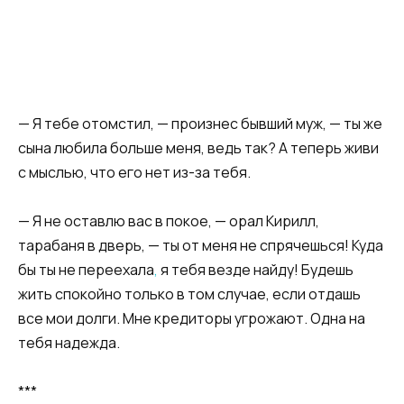
​— Я тебе отомстил, — произнес бывший муж, — ты же
сына любила больше меня, ведь так? А теперь живи
с мыслью, что его нет из-за тебя.​​
​​— Я не оставлю вас в покое, — орал Кирилл,
тарабаня в дверь, — ты от меня не спрячешься! Куда
бы ты не переехала
,
я тебя везде найду! Будешь
жить спокойно только в том случае, если отдашь
все мои долги. Мне кредиторы угрожают. Одна на
тебя надежда.​
​***​