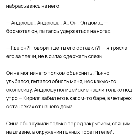
набрасываясь на него.​​
​​— Андрюша… Андрюша… А… Он… Он дома… —
бормотал он, пытаясь удержаться на ногах.​​
​​— Где он?! Говори, где ты его оставил?! — я трясла
его за плечи, не в силах сдержать слезы.​​
​​Он не мог ничего толком объяснить. Пьяно
улыбался, пытался обнять меня, нес какую-то
околесицу. Андрюшу полицейские нашли только под
утро — Кирилл забыл его в каком-то баре, в четырех
остановках от нашего дома.
Сына обнаружили только перед закрытием, спящим
на диване, в окружении пьяных посетителей.​​