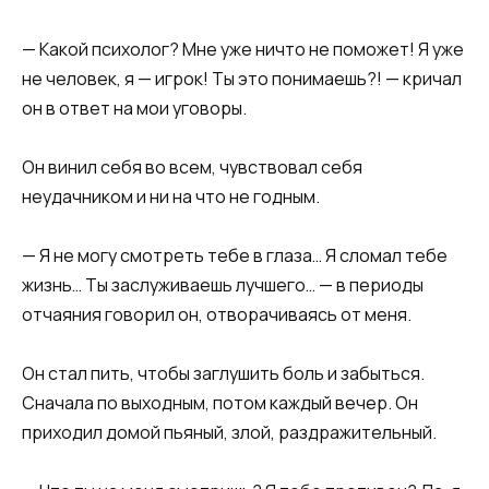
​​— Какой психолог? Мне уже ничто не поможет! Я уже
не человек, я — игрок! Ты это понимаешь?! — кричал
он в ответ на мои уговоры.​​
​​Он винил себя во всем, чувствовал себя
неудачником и ни на что не годным.​​
​​— Я не могу смотреть тебе в глаза… Я сломал тебе
жизнь… Ты заслуживаешь лучшего… — в периоды
отчаяния говорил он, отворачиваясь от меня.​​
​​Он стал пить, чтобы заглушить боль и забыться.
Сначала по выходным, потом каждый вечер. Он
приходил домой пьяный, злой, раздражительный.​​