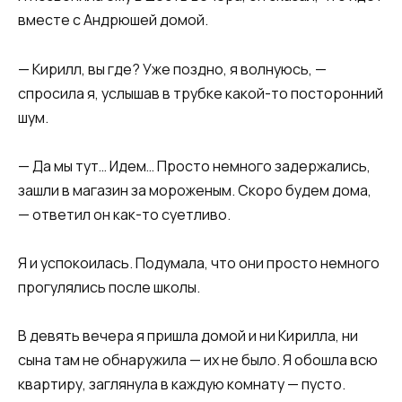
вместе с Андрюшей домой.​​
​​— Кирилл, вы где? Уже поздно, я волнуюсь, —
спросила я, услышав в трубке какой-то посторонний
шум.​​
​​— Да мы тут… Идем… Просто немного задержались,
зашли в магазин за мороженым. Скоро будем дома,
— ответил он как-то суетливо.​​
​​Я и успокоилась. Подумала, что они просто немного
прогулялись после школы.​​
​​В девять вечера я пришла домой и ни Кирилла, ни
сына там не обнаружила — их не было. Я обошла всю
квартиру, заглянула в каждую комнату — пусто.