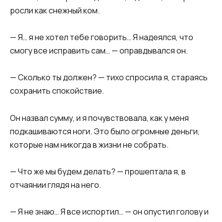
росли как снежный ком.​​
​​— Я… я не хотел тебе говорить… Я надеялся, что
смогу все исправить сам… — оправдывался он.​​
​​— Сколько ты должен? — тихо спросила я, стараясь
сохранить спокойствие.​​
​​Он назвал сумму, и я почувствовала, как у меня
подкашиваются ноги. Это было огромные деньги,
которые нам никогда в жизни не собрать.​​
​​— Что же мы будем делать? — прошептала я, в
отчаянии глядя на него.​​
​​— Я не знаю… Я все испортил… — он опустил голову и