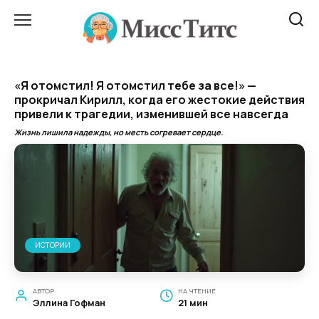
Перейти
к
содержанию
«Я отомстил! Я отомстил тебе за все!» —
прокричал Кирилл, когда его жестокие действия
привели к трагедии, изменившей все навсегда
Жизнь лишила надежды, но месть согревает сердце.
ИСТОРИИ
АВТОР
НА ЧТЕНИЕ
Эллина Гофман
21 мин