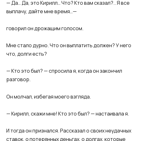
​​— Да… Да, это Кирилл… Что? Кто вам сказал?.. Я все
выплачу, дайте мне время…—​​
​​говорил он дрожащим голосом.​​
​​Мне стало дурно. Что он выплатить должен? У него
что, долги есть?​​
​​— Кто это был? — спросила я, когда он закончил
разговор.​​
​​Он молчал, избегая моего взгляда.​​
​​— Кирилл, скажи мне! Кто это был? — настаивала я.​​
​​И тогда он признался. Рассказал о своих неудачных
ставок, о потерянных деньгах, о долгах, которые