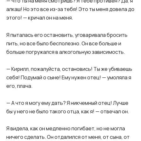
​​— Что ты на меня смотришь? Я тебе противен? Да, я
алкаш! Но это все из-за тебя! Это ты меня довела до
этого! — кричал он на меня.​​
​​Я пыталась его остановить, уговаривала бросить
пить, но все было бесполезно. Он все больше и
больше погружался в алкогольную зависимость.​​
​​— Кирилл, пожалуйста, остановись! Ты же убиваешь
себя! Подумай о сыне! Ему нужен отец! — умоляла я
его, плача.​​
​​— А что я могу ему дать? Я никчемный отец! Лучше
бы у него не было такого отца, как я! — отвечал он.​​
​​Я видела, как он медленно погибает, но не могла
ничего сделать. Он отдалился от меня, от сына, от