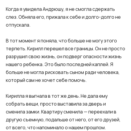
​​Когда я увидела Андрюшу, я не смогла сдержать
слез. Обняла его, прижала к себе и долго-долго не
отпускала.​​
​​В тот момент я поняла, что больше не могу этого
терпеть. Кирилл перешел все границы. Он не просто
разрушил свою жизнь, он подверг опасности жизнь
нашего ребенка. Это было последней каплей. Я
больше не могла рисковать сыном ради человека,
который сам не хочет себе помочь.​​
​​Кирилла я выгнала в тот же день. Не дала ему
собрать вещи, просто выставила за дверь и
сменила замки. Квартиру сменила — переехали в
другую съемную, подальше от него, от его друзей,
от всего, что напоминало о нашем прошлом.