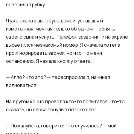
повесила трубку.​​
​​Я уже ехала в автобусе домой, уставшая и
измотанная, мечтая только об одном — обнять
своего сына и уснуть. Телефон зазвонил, и на экране
высветился незнакомый номер. Я сначала хотела
проигнорировать звонок, но что-то меня
остановило. Я нажала кнопку ответа.​​
​​— Алло? Кто это? — переспросила я, начиная
волноваться.​​
​​На другом конце провода кто-то попытался что-то
сказать, но слова тонули в потоке слез.​​
​​— Пожалуйста, говорите! Что случилось? — мой
голос дрожал.​​