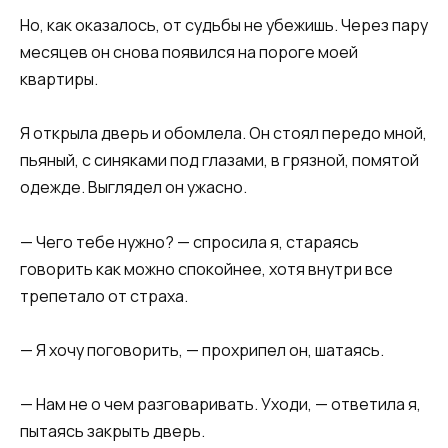
Но, как оказалось, от судьбы не убежишь. Через пару
месяцев он снова появился на пороге моей
квартиры.​​
​​Я открыла дверь и обомлела. Он стоял передо мной,
пьяный, с синяками под глазами, в грязной, помятой
одежде. Выглядел он ужасно.​​
​​— Чего тебе нужно? — спросила я, стараясь
говорить как можно спокойнее, хотя внутри все
трепетало от страха.​​
​​— Я хочу поговорить, — прохрипел он, шатаясь.​​
​​— Нам не о чем разговаривать. Уходи, — ответила я,
пытаясь закрыть дверь.​​