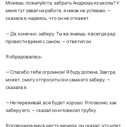
Можешь, пожалуйста, забрать Андрюшу из школы? У
меня тут завал на работе, я никак не успеваю, —
сказала я, надеясь, что он не откажет.​​
​​— Да, конечно, заберу. Ты же знаешь, я всегда рад
провести время с сыном, — ответил он.​​
​​Я обрадовалась:​​
​​— Спасибо тебе огромное! Я буду должна. Завтра,
может, смогу отпроситься и сама его заберу, —
сказала я.​​
​​— Не переживай, все будет хорошо. Я позвоню, как
заберу его, — сказал он и повесил трубку.​​
​​Я позвонила ему в шесть вечера, он сказал, что идет