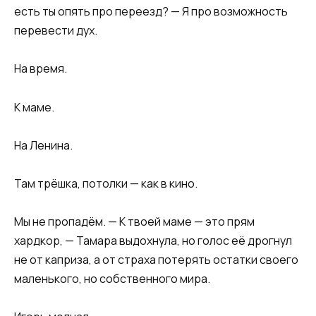
есть ты опять про переезд? — Я про возможность
перевести дух.
На время.
К маме.
На Ленина.
Там трёшка, потолки — как в кино.
Мы не пропадём. — К твоей маме — это прям
хардкор, — Тамара выдохнула, но голос её дрогнул
не от каприза, а от страха потерять остатки своего
маленького, но собственного мира.