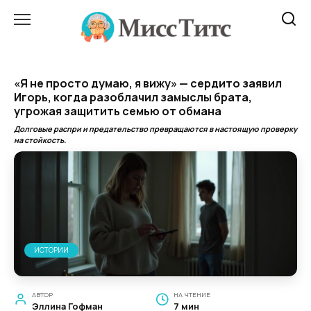
Перейти
к
содержанию
«Я не просто думаю, я вижу» — сердито заявил
Игорь, когда разоблачил замыслы брата,
угрожая защитить семью от обмана
Долговые распри и предательство превращаются в настоящую проверку
на стойкость.
ИСТОРИИ
АВТОР
НА ЧТЕНИЕ
Эллина Гофман
7 мин