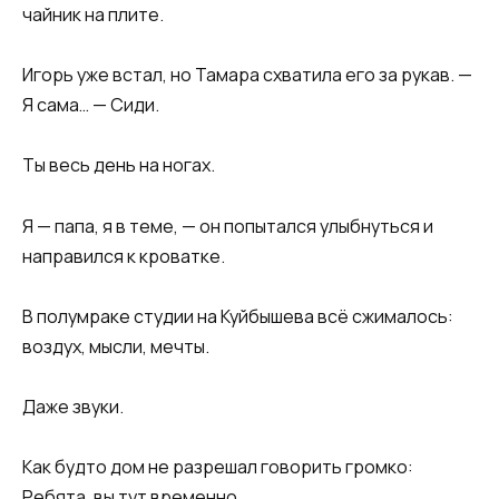
чайник на плите.
Игорь уже встал, но Тамара схватила его за рукав. —
Я сама… — Сиди.
Ты весь день на ногах.
Я — папа, я в теме, — он попытался улыбнуться и
направился к кроватке.
В полумраке студии на Куйбышева всё сжималось:
воздух, мысли, мечты.
Даже звуки.
Как будто дом не разрешал говорить громко:
Ребята, вы тут временно.