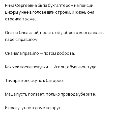
Нина Сергеевна была бухгалтером на пенсии:
цифры у неё в голове шли строем, и жизнь она
строила так же.
Она не была злой, просто её доброта всегда шла в
паре с правилом.
Сначала правило — потом доброта.
Как чек после покупки. — Игорь, обувь вон туда.
Тамара, коляску не к батарее.
Маша пусть ползает, только провода уберите.
И сразу: у нас в доме не орут.