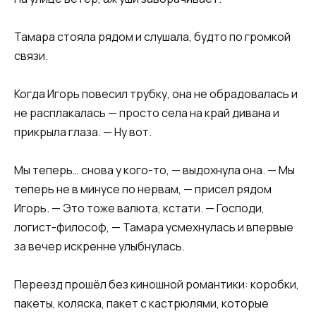
Тамара стояла рядом и слушала, будто по громкой
связи.
Когда Игорь повесил трубку, она не обрадовалась и
не расплакалась — просто села на край дивана и
прикрыла глаза. — Ну вот.
Мы теперь… снова у кого-то, — выдохнула она. — Мы
теперь не в минусе по нервам, — присел рядом
Игорь. — Это тоже валюта, кстати. — Господи,
логист-философ, — Тамара усмехнулась и впервые
за вечер искренне улыбнулась.
Переезд прошёл без киношной романтики: коробки,
пакеты, коляска, пакет с кастрюлями, которые