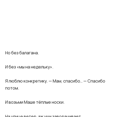
Но без балагана.
И без «мы на недельку».
Я люблю конкретику. — Мам, спасибо… — Спасибо
потом.
И возьми Маше тёплые носки.
На улице ветер, аж уши заворачивает.