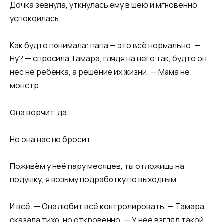
Дочка зевнула, уткнулась ему в шею и мгновенно
успокоилась.
Как будто понимала: папа — это всё нормально. —
Ну? — спросила Тамара, глядя на него так, будто он
нёс не ребёнка, а решение их жизни. — Мама не
монстр.
Она ворчит, да.
Но она нас не бросит.
Поживём у неё пару месяцев, ты отложишь на
подушку, я возьму подработку по выходным.
И всё. — Она любит всё контролировать, — Тамара
сказала тихо, но откровенно. — У неё взгляд такой…