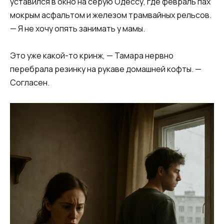
уставился в окно на серую Одессу, где февраль пах
мокрым асфальтом и железом трамвайных рельсов.
— Я не хочу опять занимать у мамы.
Это уже какой-то кринж, — Тамара нервно
перебрала резинку на рукаве домашней кофты. —
Согласен.