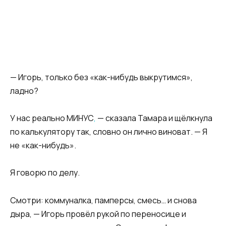
— Игорь, только без «как-нибудь выкрутимся»,
ладно?
У нас реально МИНУС
,
— сказала Тамара и щёлкнула
по калькулятору так, словно он лично виноват. — Я
не «как-нибудь».
Я говорю по делу.
Смотри: коммуналка, памперсы, смесь… и снова
дыра, — Игорь провёл рукой по переносице и