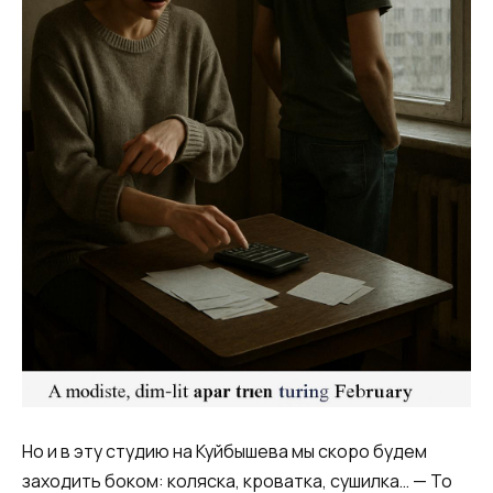
Но и в эту студию на Куйбышева мы скоро будем
заходить боком: коляска, кроватка, сушилка… — То