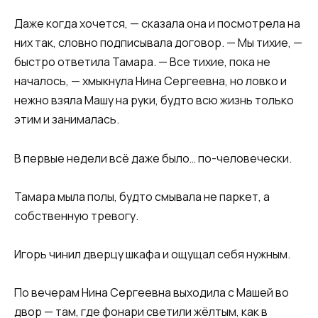
Даже когда хочется, — сказала она и посмотрела на
них так, словно подписывала договор. — Мы тихие, —
быстро ответила Тамара. — Все тихие, пока не
началось, — хмыкнула Нина Сергеевна, но ловко и
нежно взяла Машу на руки, будто всю жизнь только
этим и занималась.
В первые недели всё даже было… по-человечески.
Тамара мыла полы, будто смывала не паркет, а
собственную тревогу.
Игорь чинил дверцу шкафа и ощущал себя нужным.
По вечерам Нина Сергеевна выходила с Машей во
двор — там, где фонари светили жёлтым, как в