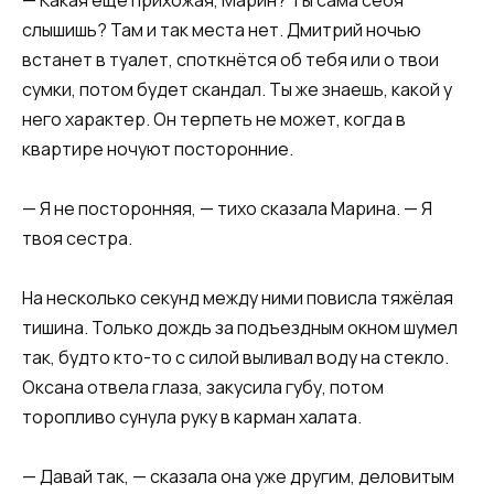
слышишь? Там и так места нет. Дмитрий ночью
встанет в туалет, споткнётся об тебя или о твои
сумки, потом будет скандал. Ты же знаешь, какой у
него характер. Он терпеть не может, когда в
квартире ночуют посторонние.
— Я не посторонняя, — тихо сказала Марина. — Я
твоя сестра.
На несколько секунд между ними повисла тяжёлая
тишина. Только дождь за подъездным окном шумел
так, будто кто-то с силой выливал воду на стекло.
Оксана отвела глаза, закусила губу, потом
торопливо сунула руку в карман халата.
— Давай так, — сказала она уже другим, деловитым