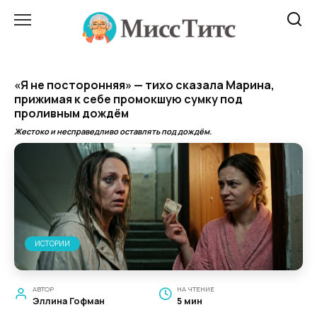
Перейти
к
содержанию
«Я не посторонняя» — тихо сказала Марина,
прижимая к себе промокшую сумку под
проливным дождём
Жестоко и несправедливо оставлять под дождём.
ИСТОРИИ
АВТОР
НА ЧТЕНИЕ
Эллина Гофман
5 мин