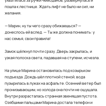
ухватилась за ручки чемоданов, развернулась и
пошла к лестнице. Ждать лифт не было ни сил, ни
желания.
— Марин, ну ты чего сразу обижаешься? —
донеслось ей вслед. — Ты же должна понимать: у
нас семья, свои правила!
Замок щёлкнул почти сразу. Дверь закрылась, и
узкая полоска света, падавшая на ступени, исчезла.
На улице Марина остановилась под козырьком
подъезда. Дождь шёл плотной стеной, вода
пузырилась в лужах на асфальте. Осенний ветер был
пронизывающим, но холода она почти не ощущала.
Внутри разрасталась странная звенящая пустота.
Озябшими пальцами Марина достала телефон и