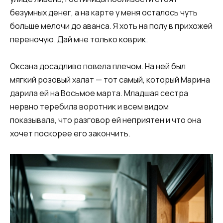
безумных денег, а на карте у меня осталось чуть
больше мелочи до аванса. Я хоть на полу в прихожей
переночую. Дай мне только коврик.
Оксана досадливо повела плечом. На ней был
мягкий розовый халат — тот самый, который Марина
дарила ей на Восьмое марта. Младшая сестра
нервно теребила воротник и всем видом
показывала, что разговор ей неприятен и что она
хочет поскорее его закончить.