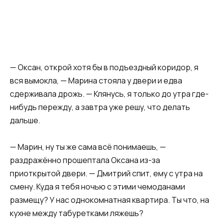
— Оксан, открой хотя бы в подъездный коридор, я
вся вымокла, — Марина стояла у двери и едва
сдерживала дрожь. — Клянусь, я только до утра где-
нибудь пережду, а завтра уже решу, что делать
дальше.
— Марин, ну ты же сама всё понимаешь, —
раздражённо прошептала Оксана из-за
приоткрытой двери. — Дмитрий спит, ему с утра на
смену. Куда я тебя ночью с этими чемоданами
размещу? У нас однокомнатная квартира. Ты что, на
кухне между табуретками ляжешь?