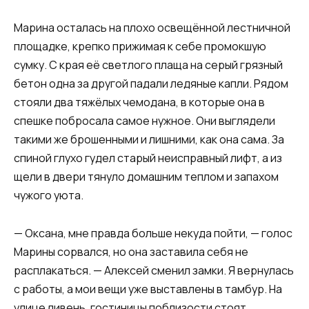
Марина осталась на плохо освещённой лестничной
площадке, крепко прижимая к себе промокшую
сумку. С края её светлого плаща на серый грязный
бетон одна за другой падали ледяные капли. Рядом
стояли два тяжёлых чемодана, в которые она в
спешке побросала самое нужное. Они выглядели
такими же брошенными и лишними, как она сама. За
спиной глухо гудел старый неисправный лифт, а из
щели в двери тянуло домашним теплом и запахом
чужого уюта.
— Оксана, мне правда больше некуда пойти, — голос
Марины сорвался, но она заставила себя не
расплакаться. — Алексей сменил замки. Я вернулась
с работы, а мои вещи уже выставлены в тамбур. На
улице ливень, гостиницы поблизости стоят