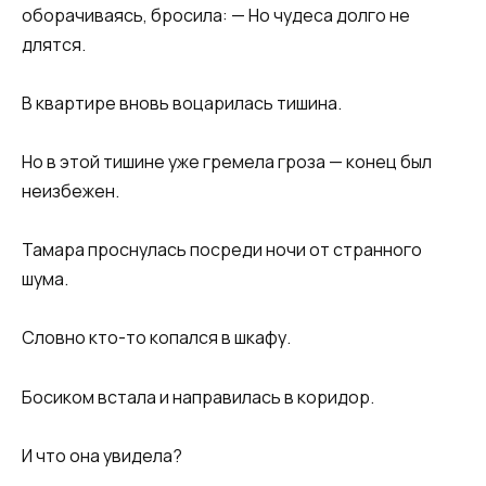
оборачиваясь, бросила: — Но чудеса долго не
длятся.
В квартире вновь воцарилась тишина.
Но в этой тишине уже гремела гроза — конец был
неизбежен.
Тамара проснулась посреди ночи от странного
шума.
Словно кто-то копался в шкафу.
Босиком встала и направилась в коридор.
И что она увидела?