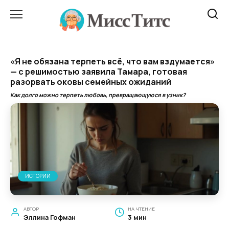
Перейти
к
содержанию
«Я не обязана терпеть всё, что вам вздумается»
— с решимостью заявила Тамара, готовая
разорвать оковы семейных ожиданий
Как долго можно терпеть любовь, превращающуюся в узник?
ИСТОРИИ
АВТОР
НА ЧТЕНИЕ
Эллина Гофман
3 мин