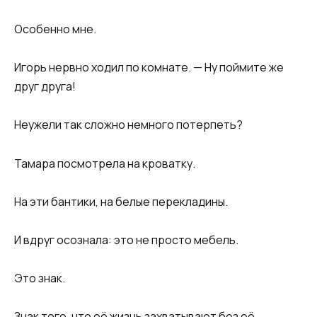
Особенно мне.
Игорь нервно ходил по комнате. — Ну поймите же
друг друга!
Неужели так сложно немного потерпеть?
Тамара посмотрела на кроватку.
На эти бантики, на белые перекладины.
И вдруг осознала: это не просто мебель.
Это знак.
Знак того, что её жизнь захватывают без её