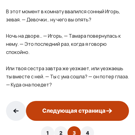
В этот момент в комнату ввалился сонный Игорь,
зевая. — Девочки… ну чего вы опять?
Ночь на дворе… — Игорь, — Тамара повернулась к
нему. — Это последний раз, когда я говорю
спокойно.
Или твоя сестра завтра же уезжает, или уезжаешь
ты вместе с ней. — Ты с ума сошла? — он потер глаза.
— Куда она поедет?
Следующая страница
1
2
3
4