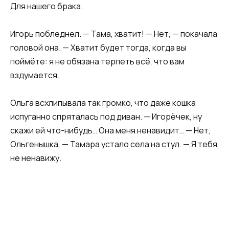
Для нашего брака.
Игорь побледнел. — Тама, хватит! — Нет, — покачала
головой она. — Хватит будет тогда, когда вы
поймёте: я не обязана терпеть всё, что вам
вздумается.
Ольга всхлипывала так громко, что даже кошка
испуганно спряталась под диван. — Игорёчек, ну
скажи ей что-нибудь… Она меня ненавидит… — Нет,
Ольгенышка, — Тамара устало села на стул. — Я тебя
не ненавижу.