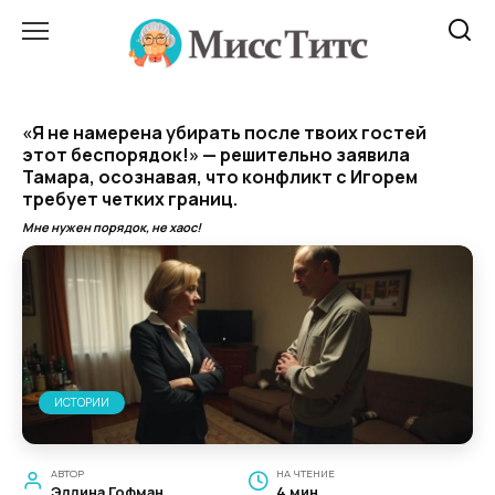
Перейти
к
содержанию
«Я не намерена убирать после твоих гостей
этот беспорядок!» — решительно заявила
Тамара, осознавая, что конфликт с Игорем
требует четких границ.
Мне нужен порядок, не хаос!
ИСТОРИИ
АВТОР
НА ЧТЕНИЕ
Эллина Гофман
4 мин