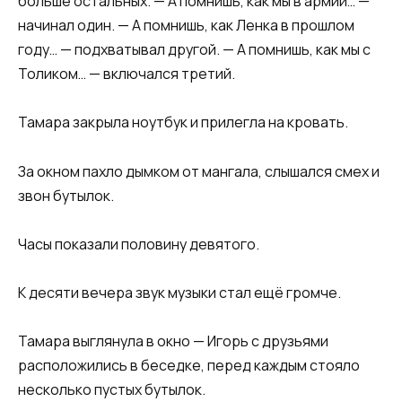
больше остальных. — А помнишь, как мы в армии… —
начинал один. — А помнишь, как Ленка в прошлом
году… — подхватывал другой. — А помнишь, как мы с
Толиком… — включался третий.
Тамара закрыла ноутбук и прилегла на кровать.
За окном пахло дымком от мангала, слышался смех и
звон бутылок.
Часы показали половину девятого.
К десяти вечера звук музыки стал ещё громче.
Тамара выглянула в окно — Игорь с друзьями
расположились в беседке, перед каждым стояло
несколько пустых бутылок.