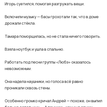
Игорь суетился, помогая разгружать вещи.
Включили музыку — басы грохотали так, что в доме
дрожали стёкла.
Тамара поморщилась, но не стала ничего говорить.
Взяла ноутбук и ушла в спальню.
Работать под песни группы «Любэ» оказалось
невозможным.
Она надела наушники, но голоса всё равно
проникали сквозь стены.
Особенно громко кричал Андрей — похоже, он выпил