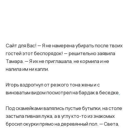
Сайт для Вас! — Я не намерена убирать после твоих
гостей этот беспорядок! — решительно заявила
Тамара. — Я их не приглашала, не кормила и не
налила им ни капли.
Игорь вздрогнул от резкого тона жены и с
виноватым видом посмотрел на бардак в беседке
.
Под скамейками валялись пустые бутылки, на столе
застыла пивная лужа, а в углу кто-то из знакомых
бросил окурки прямо на деревянный пол. — Света,