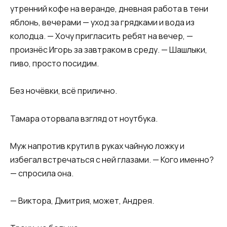
утренний кофе на веранде, дневная работа в тени
яблонь, вечерами — уход за грядками и вода из
колодца. — Хочу пригласить ребят на вечер, —
произнёс Игорь за завтраком в среду. — Шашлыки,
пиво, просто посидим.
Без ночёвки, всё прилично.
Тамара оторвала взгляд от ноутбука.
Муж напротив крутил в руках чайную ложку и
избегал встречаться с ней глазами. — Кого именно?
— спросила она.
— Виктора, Дмитрия, может, Андрея.