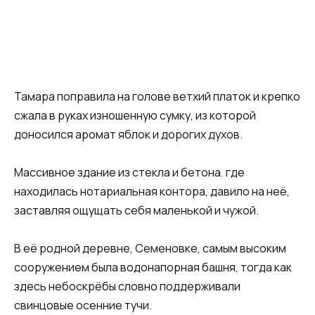
Тамара поправила на голове ветхий платок и крепко
сжала в руках изношенную сумку, из которой
доносился аромат яблок и дорогих духов.
Массивное здание из стекла и бетона
,
где
находилась нотариальная контора, давило на неё,
заставляя ощущать себя маленькой и чужой.
В её родной деревне, Семеновке, самым высоким
сооружением была водонапорная башня, тогда как
здесь небоскрёбы словно поддерживали
свинцовые осенние тучи.