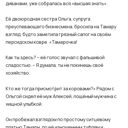
диванами, уже собралась вся «высшая знать».
Её двоюродная сестра Ольга, супруга
преуспевающего бизнесмена, бросила на Тамару
взгляд, будто заметила грязный сапог на своём
персидском ковре. «Тамарочка!
Как ты здесь? – её голос звучал с фальшивой
сладостью. – Я думала, ты не покинешь своё
хозяйство.
Кто же тогда присмотрит за коровами?» Рядом с
Ольгой сидел её муж Алексей, лощёный мужчина с
хищной улыбкой.
Он пробежал взглядом по простому ситцевому
платью Тамары, по её изношенным туфлям и