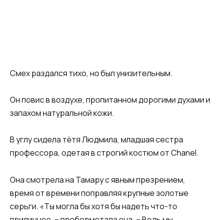
Смех раздался тихо, но был унизительным.
Он повис в воздухе, пропитанном дорогими духами и
запахом натуральной кожи.
В углу сидела тётя Людмила, младшая сестра
профессора, одетая в строгий костюм от Chanel.
Она смотрела на Тамару с явным презрением,
время от времени поправляя крупные золотые
серьги. «Ты могла бы хотя бы надеть что-то
приличное, – пробормотала она. – Ведь мы