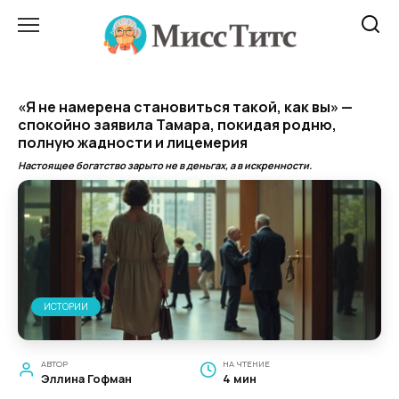
Перейти
к
содержанию
«Я не намерена становиться такой, как вы» —
спокойно заявила Тамара, покидая родню,
полную жадности и лицемерия
Настоящее богатство зарыто не в деньгах, а в искренности.
ИСТОРИИ
АВТОР
НА ЧТЕНИЕ
Эллина Гофман
4 мин