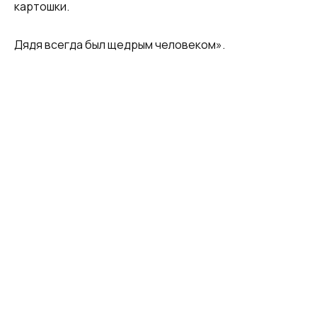
картошки.
Дядя всегда был щедрым человеком».