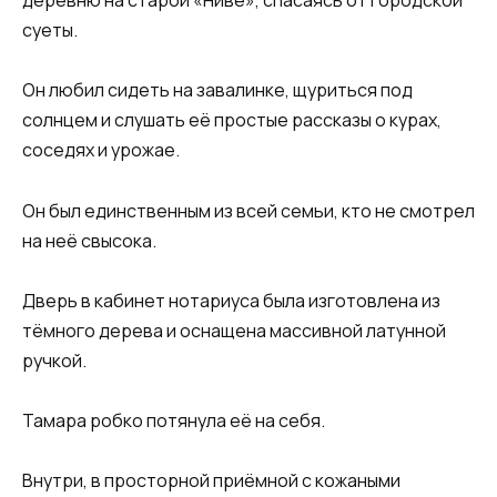
деревню на старой «Ниве», спасаясь от городской
суеты.
Он любил сидеть на завалинке, щуриться под
солнцем и слушать её простые рассказы о курах,
соседях и урожае.
Он был единственным из всей семьи, кто не смотрел
на неё свысока.
Дверь в кабинет нотариуса была изготовлена из
тёмного дерева и оснащена массивной латунной
ручкой.
Тамара робко потянула её на себя.
Внутри, в просторной приёмной с кожаными