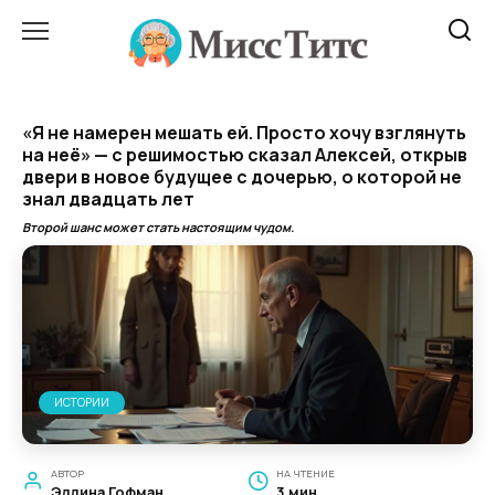
Перейти
к
содержанию
«Я не намерен мешать ей. Просто хочу взглянуть
на неё» — с решимостью сказал Алексей, открыв
двери в новое будущее с дочерью, о которой не
знал двадцать лет
Второй шанс может стать настоящим чудом.
ИСТОРИИ
АВТОР
НА ЧТЕНИЕ
Эллина Гофман
3 мин