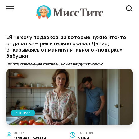
Перейти
к
содержанию
«Я не хочу подарков, за которые нужно что-то
отдавать» — решительно сказал Денис,
отказываясь от манипулятивного «подарка»
бабушки
Забота, скрывающая контроль, может разрушить семью.
ИСТОРИИ
АВТОР
НА ЧТЕНИЕ
Эллина Гофман
3 мин