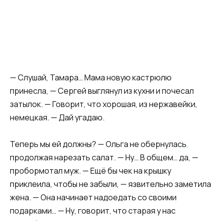
— Слушай, Тамара… Мама новую кастрюлю
принесла, — Сергей выглянул из кухни и почесал
затылок. — Говорит, что хорошая, из нержавейки,
немецкая. — Дай угадаю.
Теперь мы ей должны? — Ольга не обернулась
,
продолжая нарезать салат. — Ну… В общем… да, —
пробормотал муж. — Ещё бы чек на крышку
приклеила, чтобы не забыли, — язвительно заметила
жена. — Она начинает надоедать со своими
подарками… — Ну, говорит, что старая у нас