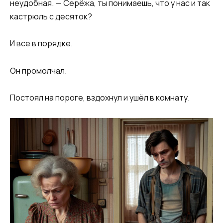
неудобная. — Серёжа, ты понимаешь, что у нас и так
кастрюль с десяток?
И все в порядке.
Он промолчал.
Постоял на пороге, вздохнул и ушёл в комнату.