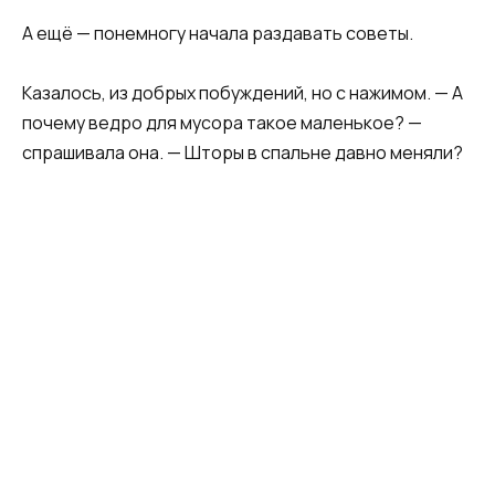
А ещё — понемногу начала раздавать советы.
Казалось, из добрых побуждений, но с нажимом. — А
почему ведро для мусора такое маленькое? —
спрашивала она. — Шторы в спальне давно меняли?