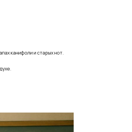
пах канифоли и старых нот.
духе.