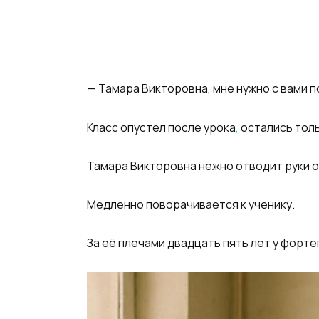
— Тамара Викторовна, мне нужно с вами п
Класс опустел после урока
,
остались толь
Тамара Викторовна нежно отводит руки от
Медленно поворачивается к ученику.
За её плечами двадцать пять лет у форте