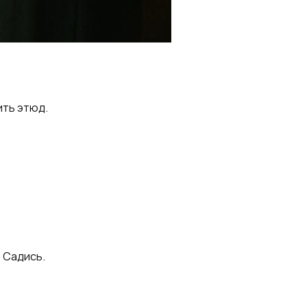
ить этюд.
— Садись.