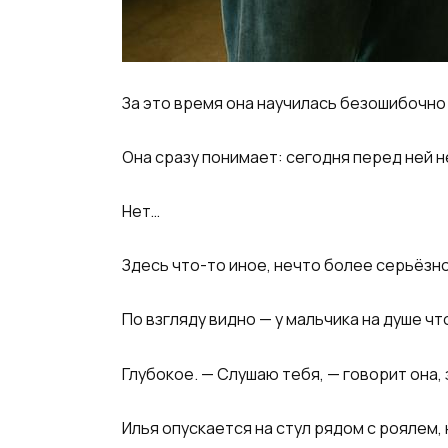
За это время она научилась безошибочно 
Она сразу понимает: сегодня перед ней н
Нет…
Здесь что-то иное, нечто более серьёзн
По взгляду видно — у мальчика на душе ч
Глубокое. — Слушаю тебя, — говорит она,
Илья опускается на стул рядом с роялем,