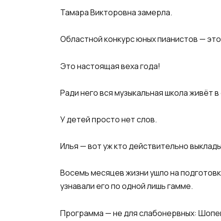
Тамара Викторовна замерла.
Областной конкурс юных пианистов — это
Это настоящая веха года!
Ради него вся музыкальная школа живёт в
У детей просто нет слов.
Илья — вот уж кто действительно выклады
Восемь месяцев жизни ушло на подготовку
узнавали его по одной лишь гамме.
Программа — не для слабонервных: Шопен