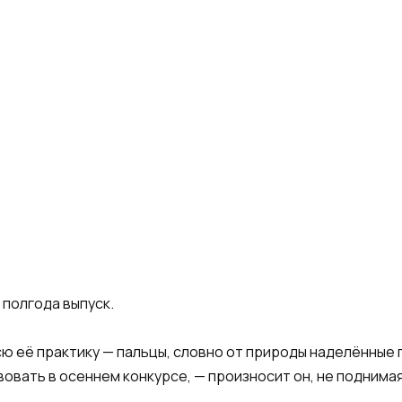
 полгода выпуск.
сю её практику — пальцы, словно от природы наделённые
вовать в осеннем конкурсе, — произносит он, не поднимая