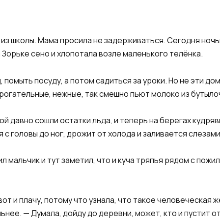
из школы. Мама просила не задерживаться. Сегодня ночь
Зорьке сено и хлопотала возле маленького телёнка.​
, помыть посуду, а потом садиться за уроки. Но не эти д
огательные, нежные, так смешно пьют молоко из бутылоч
рой давно сошли остатки льда, и теперь на берегах кудря
 с головы до ног, дрожит от холода и заливается слезами.
л мальчик и тут заметил, что и куча тряпья рядом с пожи
, вот и плачу, потому что узнала, что такое человеческая
нее. — Думала, дойду до деревни, может, кто и пустит от