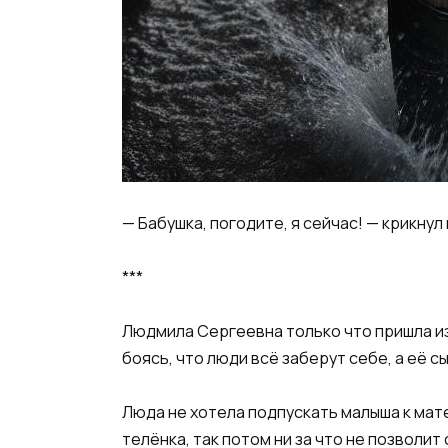
​— Бабушка, погодите, я сейчас! — крикнул 
​***​
​Людмила Сергеевна только что пришла из
боясь, что люди всё заберут себе, а её с
​Люда не хотела подпускать малыша к мате
телёнка, так потом ни за что не позволит 