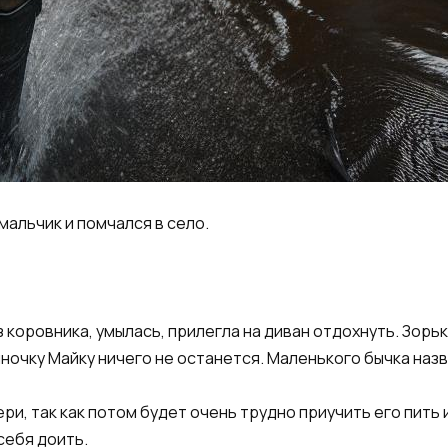
мальчик и помчался в село.​
 коровника, умылась, прилегла на диван отдохнуть. Зорь
ыночку Майку ничего не останется. Маленького бычка назв
ри, так как потом будет очень трудно приучить его пить 
себя доить.​