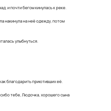
д, и почти бегом кинулась к реке.​
ила накинула на неё одежду, потом
талась улыбнуться.​
 как благодарить приютивших её.​
пасибо тебе, Людочка, хорошего сына