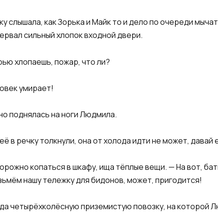
у слышала, как Зорька и Майк то и дело по очереди мычат
рвал сильный хлопок входной двери.​
рью хлопаешь, пожар, что ли?​
ловек умирает!​
но поднялась на ноги Людмила.​
 её в речку толкнули, она от холода идти не может, давай 
дорожно копаться в шкафу, ища тёплые вещи. — На вот, ба
зьмём нашу тележку для бидонов, может, пригодится!​
туда четырёхколёсную приземистую повозку, на которой Л