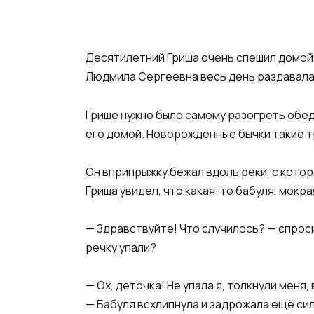
Десятилетний Гриша очень спешил домой 
Людмила Сергеевна весь день раздавала 
​Грише нужно было самому разогреть обед
его домой. Новорождённые бычки такие тр
​Он вприпрыжку бежал вдоль реки, с кото
Гриша увидел, что какая-то бабуля, мокрая
​— Здравствуйте! Что случилось? — спроси
речку упали?​
​— Ох, деточка! Не упала я, толкнули меня
— Бабуля всхлипнула и задрожала ещё силь