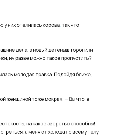
ю у них отелилась корова
,
так что
омашние дела, а новый детёныш торопили
ки, ну разве можно такое пропустить?​
вилась молодая травка. Подойдя ближе,
​
лой женщиной тоже мокрая. — Вы что, в
 жестокость, на какое зверство способны!
огреться, а меня от холода по всему телу