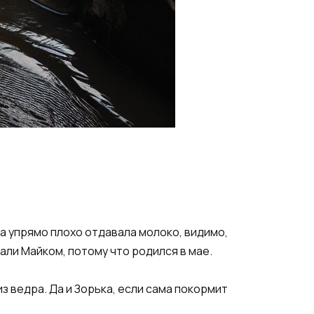
ка упрямо плохо отдавала молоко, видимо,
али Майком, потому что родился в мае.​
из ведра. Да и Зорька, если сама покормит