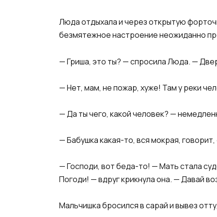
​Люда отдыхала и через открытую форточк
безмятежное настроение неожиданно пре
​— Гриша, это ты? — спросила Люда. — Две
​— Нет, мам, не пожар, хуже! Там у реки че
​— Да ты чего, какой человек? — немедлен
​— Бабушка какая-то, вся мокрая, говорит,
​— Господи, вот беда-то! — Мать стала су
Погоди! — вдруг крикнула она. — Давай во
​Мальчишка бросился в сарай и вывез от