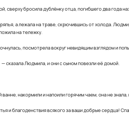
, сверху бросила дублёнку отца, погибшего два года наза
тряпья, а лежала на траве, скрючившись от холода. Людм
ложила на тележку.
 очнулась, посмотрела вокруг невидящим взглядом и попы
, — сказала Людмила, и они с сыном повезли её домой.​
 ванне, накормили и напоили горячим чаем, она не знала,
частья и благоденствия всякого за ваши добрые сердца! С