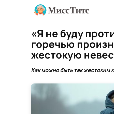
Перейти
к
содержанию
«Я не буду прот
горечью произн
жестокую невес
Как можно быть так жестоким 