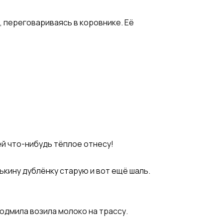
, переговариваясь в коровнике. Её
ей что-нибудь тёплое отнесу!​
тькину дублёнку старую и вот ещё шаль.
юдмила возила молоко на трассу.