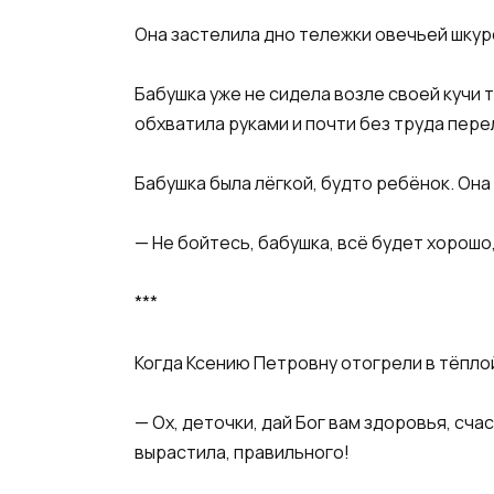
Она застелила дно тележки овечьей шкурой
​Бабушка уже не сидела возле своей кучи 
обхватила руками и почти без труда пере
Бабушка была лёгкой, будто ребёнок. Она
​— Не бойтесь, бабушка, всё будет хорошо
​***​
​Когда Ксению Петровну отогрели в тёплой
​— Ох, деточки, дай Бог вам здоровья, с
вырастила, правильного!​