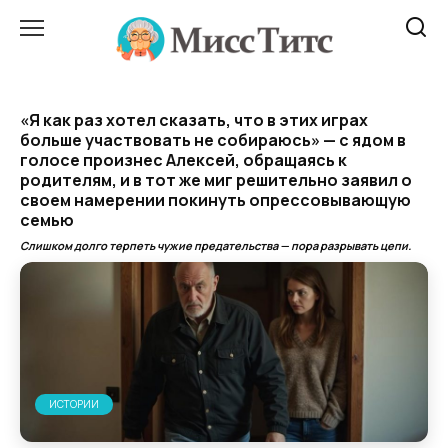
Перейти
к
содержанию
«Я как раз хотел сказать, что в этих играх
больше участвовать не собираюсь» — с ядом в
голосе произнес Алексей, обращаясь к
родителям, и в тот же миг решительно заявил о
своем намерении покинуть опрессовывающую
семью
Слишком долго терпеть чужие предательства — пора разрывать цепи.
ИСТОРИИ