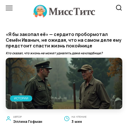
Перейти
к
содержанию
«Я бы закопал её» — сердито пробормотал
Семён Иваныч, не ожидая, что на самом деле ему
предстоит спасти жизнь покойнице
Кто сказал, что жизнь не может удивлять даже на кладбище?
ИСТОРИИ
АВТОР
НА ЧТЕНИЕ
Эллина Гофман
3 мин