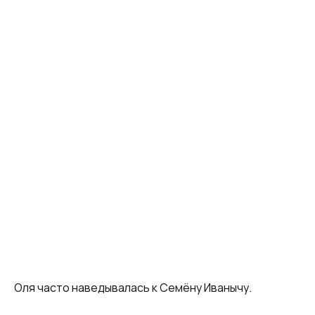
Оля часто наведывалась к Семёну Иванычу.