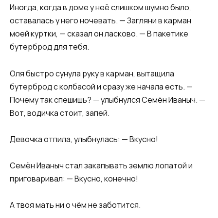
Иногда, когда в доме у неё слишком шумно было,
оставалась у него ночевать. — Загляни в карман
моей куртки, — сказал он ласково. — В пакетике
бутерброд для тебя.
Оля быстро сунула руку в карман, вытащила
бутерброд с колбасой и сразу же начала есть. —
Почему так спешишь? — улыбнулся Семён Иваныч. —
Вот, водичка стоит, запей.
Девочка отпила, улыбнулась: — Вкусно!
Семён Иваныч стал закапывать землю лопатой и
приговаривал: — Вкусно, конечно!
А твоя мать ни о чём не заботится.