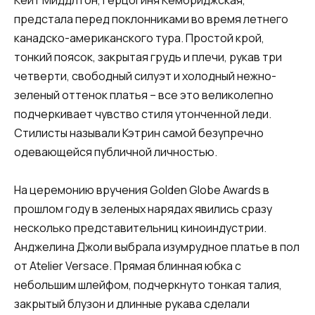
Кейт Миддлтон, герцогиня Кембриджская,
предстала перед поклонниками во время летнего
канадско-американского тура. Простой крой,
тонкий поясок, закрытая грудь и плечи, рукав три
четверти, свободный силуэт и холодный нежно-
зеленый оттенок платья – все это великолепно
подчеркивает чувство стиля утонченной леди.
Стилисты называли Кэтрин самой безупречно
одевающейся публичной личностью.
На церемонию вручения Golden Globe Awards в
прошлом году в зеленых нарядах явились сразу
несколько представительниц киноиндустрии.
Анджелина Джоли выбрала изумрудное платье в пол
от Atelier Versace. Прямая блинная юбка с
небольшим шлейфом, подчеркнуто тонкая талия,
закрытый блузон и длинные рукава сделали