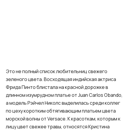
Это не полный список любительниц свежего
зеленого цвета. Восходящая индийская актриса
Фрида Пинто блистала на красной дорожке в
длинном изумрудном платье от Juan Carlos Obando,
а модель Рэйчел Николс выделилась среди коллег
по цеху коротким обтягивающим платьем цвета
морской волны от Versace. К красоткам, которым к
лицу цвет свежее травы, относятся Кристина