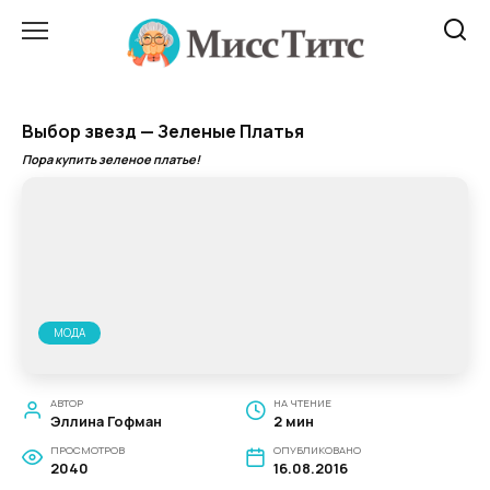
Перейти
к
содержанию
Выбор звезд — Зеленые Платья
Пора купить зеленое платье!
МОДА
АВТОР
НА ЧТЕНИЕ
Эллина Гофман
2 мин
ПРОСМОТРОВ
ОПУБЛИКОВАНО
2040
16.08.2016