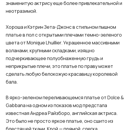
знаменитую актрису еще более привлекательной и
неотразимой.
Хороша и Кэтрин Зета-Джонс в стильном пышном
платье в пол с открытыми плечами темно-зеленого
цвета от Monique Lhuillier. Украшенное массивными
воланами, крупными складками, изящно
подчеркивающее полуобнаженную грудь и
неприкрытые плечи, это платье по праву может
сделать любую белокожую красавицу королевой
бала.
В ярко-зеленом переливающемся платье от Dolce &
Gabbana на одном из показов мод предстала
известная Андреа Райзборо, английская актриса.
Это было не просто яркое платье, оно сшито из
блестящей ткани. Крой — прямой, слегка