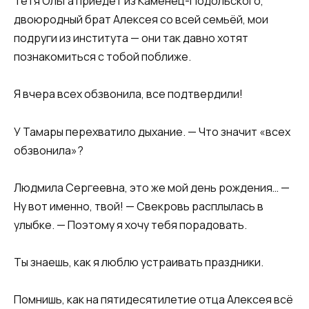
Тётя Ольга приедет из Каменец-Подольского,
двоюродный брат Алексея со всей семьёй, мои
подруги из института — они так давно хотят
познакомиться с тобой поближе.
Я вчера всех обзвонила, все подтвердили!
У Тамары перехватило дыхание. — Что значит «всех
обзвонила»?
Людмила Сергеевна, это же мой день рождения… —
Ну вот именно, твой! — Свекровь расплылась в
улыбке. — Поэтому я хочу тебя порадовать.
Ты знаешь, как я люблю устраивать праздники.
Помнишь, как на пятидесятилетие отца Алексея всё