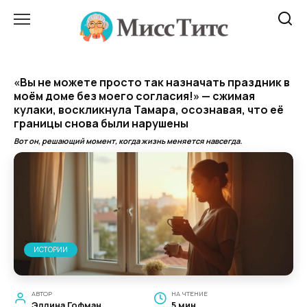
Перейти
к
содержанию
«Вы не можете просто так назначать праздник в
моём доме без моего согласия!» — сжимая
кулаки, воскликнула Тамара, осознавая, что её
границы снова были нарушены
Вот он, решающий момент, когда жизнь меняется навсегда.
ИСТОРИИ
АВТОР
НА ЧТЕНИЕ
Эллина Гофман
5 мин