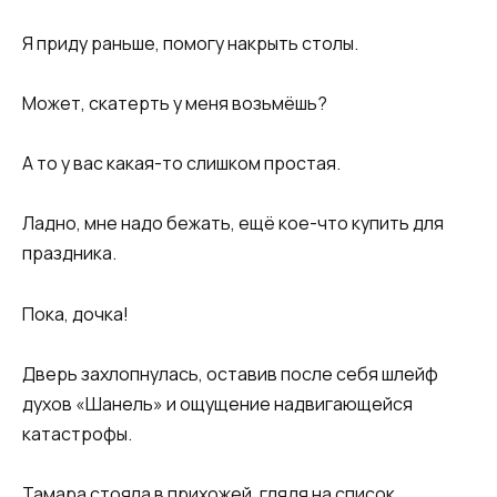
Я приду раньше, помогу накрыть столы.
Может, скатерть у меня возьмёшь?
А то у вас какая-то слишком простая.
Ладно, мне надо бежать, ещё кое-что купить для
праздника.
Пока, дочка!
Дверь захлопнулась, оставив после себя шлейф
духов «Шанель» и ощущение надвигающейся
катастрофы.
Тамара стояла в прихожей, глядя на список