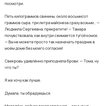
посмотри.
Пять килограммов свинины, около восьмисот
граммов сыра, три литра майонеза сразу возьми… —
Людмила Сергеевна, прекратите! — Тамара
почувствовала, как внутри сжимается тугой комок.
— Вы не можете просто так назначать праздник в
моём доме без моего согласия!
Свекровь удивлённо приподняла брови. — Тома, ну
что ты?
Я же хочу как лучше.
Думала, ты обрадуешься.
Молодёжь сейчас такая странная — семью не