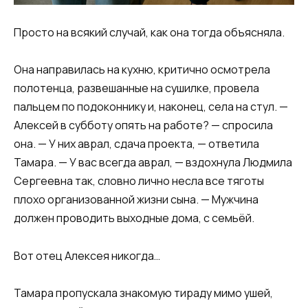
Просто на всякий случай, как она тогда объясняла.
Она направилась на кухню, критично осмотрела
полотенца, развешанные на сушилке, провела
пальцем по подоконнику и, наконец, села на стул. —
Алексей в субботу опять на работе? — спросила
она. — У них аврал, сдача проекта, — ответила
Тамара. — У вас всегда аврал, — вздохнула Людмила
Сергеевна так, словно лично несла все тяготы
плохо организованной жизни сына. — Мужчина
должен проводить выходные дома, с семьёй.
Вот отец Алексея никогда…
Тамара пропускала знакомую тираду мимо ушей,