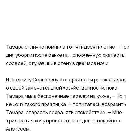
Тамара отлично помнила то пятидесятилетие — три
дня уборки после банкета, испорченную скатерть,
соседей, стучавших в стену в два часа ночи.
И Людмилу Сергеевну, которая всем рассказывала
о своей замечательной хозяйственности, пока
Тамара мыла бесконечные тарелки на кухне. — Но я
не хочу такого праздника, — попыталась возразить
Тамара, стараясь сохранять спокойствие. — Мне
тридцать, я хочу провести этот день спокойно, с
Алексеем.