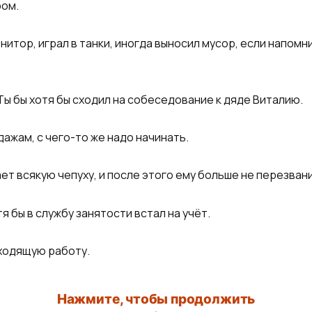
ром.
нитор, играл в танки, иногда выносил мусор, если напомн
Ты бы хотя бы сходил на собеседование к дяде Виталию.
ажам, с чего-то же надо начинать.
ет всякую чепуху, и после этого ему больше не перезван
я бы в службу занятости встал на учёт.
дходящую работу.
Нажмите, чтобы продолжить