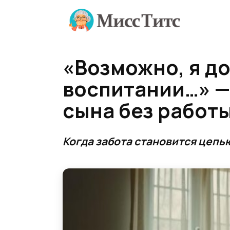
Перейти
к
содержанию
«Возможно, я до
воспитании…» —
сына без работы
Когда забота становится цепь