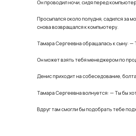
Он проводил ночи, сидя перед компьюте
Просыпался около полудня, садился за мо
снова возвращался к компьютеру.
Тамара Сергеевна обращалась к сыну: — 
Он может взять тебя менеджером по прод
Денис приходит на собеседование, болта
Тамара Сергеевна волнуется: — Ты бы хот
Вдруг там смогли бы подобрать тебе по