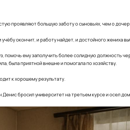
стую проявляют большую заботу о сыновьях, чем о дочер
 учёбу окончит, и работу найдет, и достойного жениха в
уз, помочь ему заполучить более солидную должность че
ила, была приятной внешне и помогала по хозяйству.
одит к хорошему результату.
н Денис бросил университет на третьем курсе и осел дом