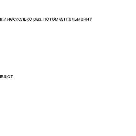
или несколько раз, потом ел пельмени и
ивают.