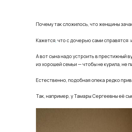
Почему так сложилось, что женщины зача
Кажется
,
что с дочерью сами справятся: и
А вот сына надо устроить в престижный в
из хорошей семьи — чтобы не курила, не п
Естественно, подобная опека редко прив
Так, например, у Тамары Сергеевны её сы