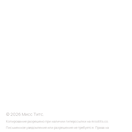
© 2026 Мисс Титс.
Копирование разрешено при наличии гиперссылки на misstits.co.
Письменное уведомление или разрешение не требуется. Права на