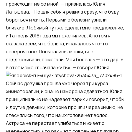
происходит не со мной, — призналась Юлия
Латышева. – Но для себя я решила сразу, что буду
бороться и жить. Первыми о болезни узнали
близкие. Любимый тут же сделал мне предложение,
и 1 апреля 2016 года мы поженились. А потом я
сказала всем, что больна, и началось что-то
невероятное. Посыпались звонки, все
поддерживали, помогали. Моя болезнь — это дар. Я
в этот момент начала жить», — говорит Юлия.
Сейчас девушка прошла уже через три курса
химиотерапии, и она не намерена сдаваться. Юлия
принципиально не надевает парик и говорит, чтобы
и другие девушки, которые прошли через химию, не
стеснялись того, что на их голове нет волос.
Актриса не перестает улыбаться и живет с
уверенностью, что рак – это совсем не приговор.