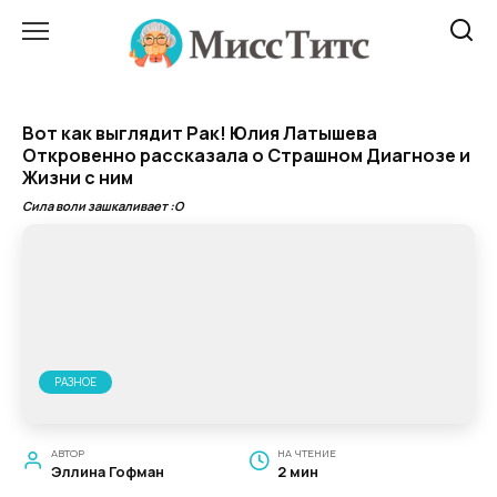
Перейти
к
содержанию
Вот как выглядит Рак! Юлия Латышева
Откровенно рассказала о Страшном Диагнозе и
Жизни с ним
Сила воли зашкаливает :О
РАЗНОЕ
АВТОР
НА ЧТЕНИЕ
Эллина Гофман
2 мин