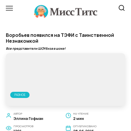
Перейти
к
содержанию
Воробьев появился на ТЭФИ с Таинственной
Незнакомкой
Все представители ШОУбиза в шоке!
РАЗНОЕ
АВТОР
НА ЧТЕНИЕ
Эллина Гофман
2 мин
ПРОСМОТРОВ
ОПУБЛИКОВАНО