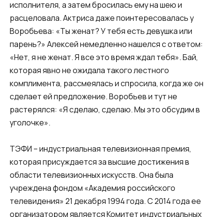
исполнителя, а затем бросилась ему на шею и
расцеловала. Актриса даже поинтересовалась у
Воробьева: «Ты женат? У тебя есть девушка или
парень?» Алексей немедленно нашелся с ответом:
«Нет, я не женат. Я все это время ждал тебя». Бай,
которая явно не ожидала такого лестного
комплимента, рассмеялась и спросила, когда же он
сделает ей предложение. Воробьев и тут не
растерялся: «Я сделаю, сделаю. Мы это обсудим в
уголочке».
ТЭФИ – индустриальная телевизионная премия,
которая присуждается за высшие достижения в
области телевизионных искусств. Она была
учреждена фондом «Академия российского
телевидения» 21 декабря 1994 года. С 2014 года ее
организатором является Комитет индустриальных