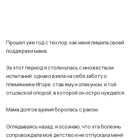
Прошел уже год с тех пор, как меня лишила своей
поддержки мама.
За этот период я столкнулась с множеством
испытаний
,
однако взяла на себя заботу о
племяннике Игоре, став ему и опекуном, и той
отцовской опорой, в которой он остро нуждался.
Мама долгое время боролась с раком.
Оглядываясь назад, я осознаю, что эта болезнь
сопровождала моё детство и не отпускала меня