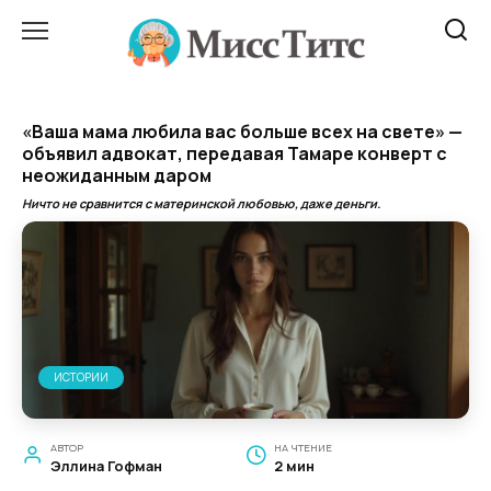
Перейти
к
содержанию
«Ваша мама любила вас больше всех на свете» —
объявил адвокат, передавая Тамаре конверт с
неожиданным даром
Ничто не сравнится с материнской любовью, даже деньги.
ИСТОРИИ
АВТОР
НА ЧТЕНИЕ
Эллина Гофман
2 мин