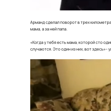
Арманд сделал поворот в трех километрах
мама, а за ней папа.
«Когда у тебя есть мама, которой сто од
случаются. Это один из них, вот здесь»- 