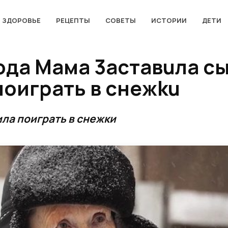
ЗДОРОВЬЕ
РЕЦЕПТЫ
СОВЕТЫ
ИСТОРИИ
ДЕТИ
года Maма 3acтавuла c
поиграть в cнeжku
ила поиграть в снежки