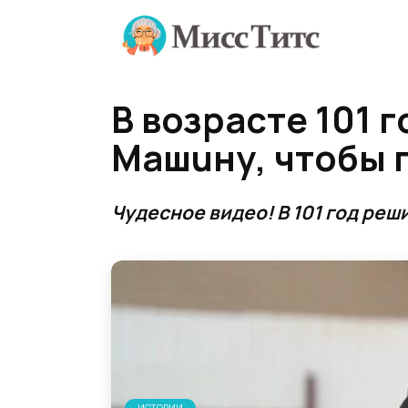
Перейти
к
содержанию
В возpacте 101 
Maшuну, чтобы 
Чудесное видео! В 101 год реш