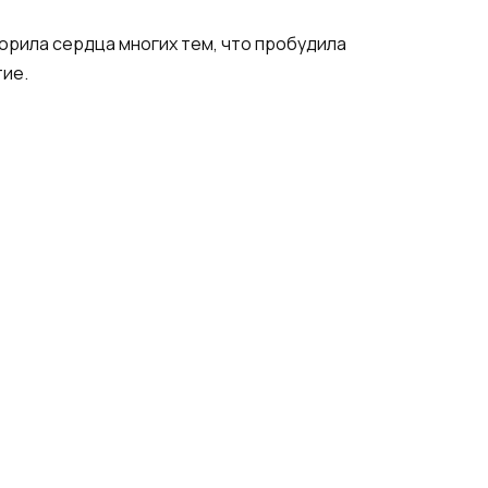
корила сердца многих тем, что пробудила
тие.