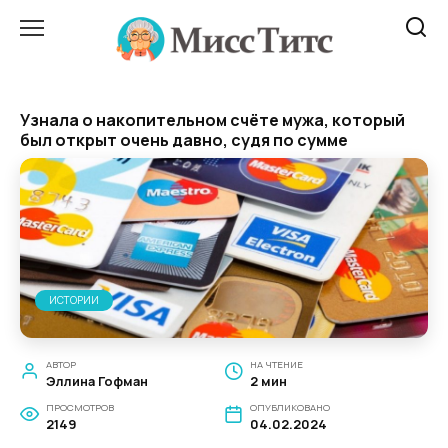
Перейти
к
содержанию
Узнала о накопительном счёте мужа, который
был открыт очень давно, судя по сумме
ИСТОРИИ
АВТОР
НА ЧТЕНИЕ
Эллина Гофман
2 мин
ПРОСМОТРОВ
ОПУБЛИКОВАНО
2149
04.02.2024