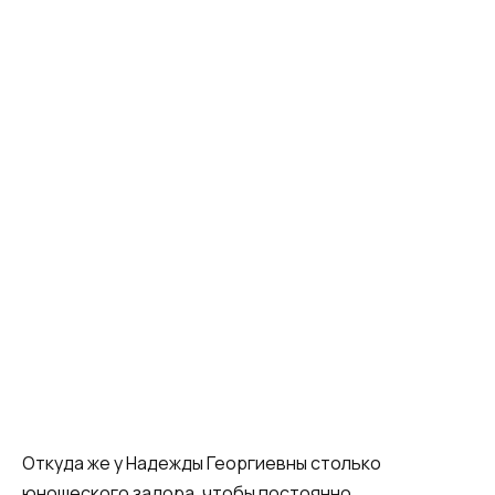
Откуда же у Надежды Георгиевны столько
юношеского задора, чтобы постоянно