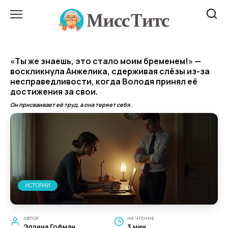
Перейти
к
содержанию
«Ты же знаешь, это стало моим бременем!» —
воскликнула Анжелика, сдерживая слёзы из-за
несправедливости, когда Володя принял её
достижения за свои.
Он присваивает её труд, а она теряет себя.
ИСТОРИИ
АВТОР
НА ЧТЕНИЕ
Эллина Гофман
3 мин