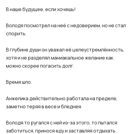
В наше будущее, если хочешь!
Володя посмотрел на неё с недоверием, но не стал
спорить.
В глубине души он уважал её целеустремлённость,
хотя и не разделял маниакальное желание как
можно скорее погасить долг.
Время шло.
Анжелика действительно работала на пределе,
заметно теряя в весе и бледнея.
Володя то ругался с ней из-за этого, то пытался
заботиться, принося еду и заставляя отдыхать.