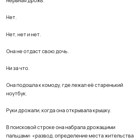
нервная дрожь.
Нет.
Нет, нет и нет.
Она не отдаст свою дочь.
Ни за что.
Она подошла к комоду, где лежал её старенький
ноутбук.
Руки дрожали, когда она открывала крышку.
В поисковой строке она набрала дрожащими
пальцами: «развод, определение места жительства