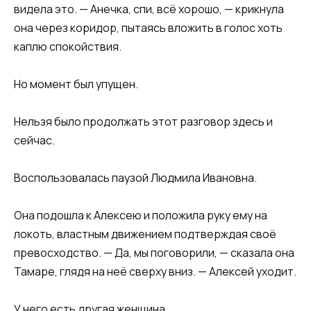
видела это. — Анечка, спи, всё хорошо, — крикнула
она через коридор, пытаясь вложить в голос хоть
каплю спокойствия.
Но момент был упущен.
Нельзя было продолжать этот разговор здесь и
сейчас.
Воспользовалась паузой Людмила Ивановна.
Она подошла к Алексею и положила руку ему на
локоть, властным движением подтверждая своё
превосходство. — Да, мы поговорили, — сказала она
Тамаре, глядя на неё сверху вниз. — Алексей уходит.
У него есть другая женщина.