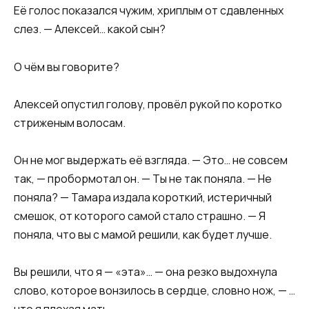
Её голос показался чужим, хриплым от сдавленных
слез. — Алексей… какой сын?
О чём вы говорите?
Алексей опустил голову, провёл рукой по коротко
стриженым волосам.
Он не мог выдержать её взгляда. — Это… не совсем
так, — пробормотал он. — Ты не так поняла. — Не
поняла? — Тамара издала короткий, истеричный
смешок, от которого самой стало страшно. — Я
поняла, что вы с мамой решили, как будет лучше.
Вы решили, что я — «эта»… — она резко выдохнула
слово, которое вонзилось в сердце, словно нож, — …