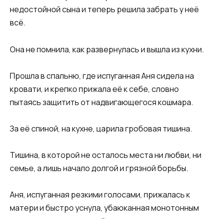
недостойной сына и теперь решила забрать у неё
всё.
Она не помнила, как развернулась и вышла из кухни.
Прошла в спальню, где испуганная Аня сидела на
кровати, и крепко прижала её к себе, словно
пытаясь защитить от надвигающегося кошмара.
За её спиной, на кухне, царила гробовая тишина.
Тишина, в которой не осталось места ни любви, ни
семье, а лишь начало долгой и грязной борьбы.
Аня, испуганная резкими голосами, прижалась к
матери и быстро уснула, убаюканная монотонным