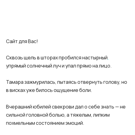
Сайт для Вас!
Сквозь щель в шторах пробился настырный
,
упрямый солнечный луч и упал прямо на лицо.
Тамара зажмурилась, пытаясь отвернуть голову, но
в висках уже билось ощущение боли.
Вчерашний юбилей свекрови дал о себе знать — не
сильной головной болью, а тяжелым, липким
похмельным состоянием эмоций.