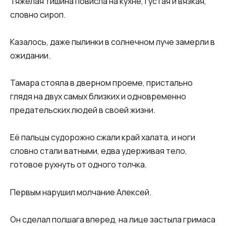
Тяжелая тишина повисла на кухне, густая и вязкая,
словно сироп.
Казалось, даже пылинки в солнечном луче замерли в
ожидании.
Тамара стояла в дверном проеме, пристально
глядя на двух самых близких и одновременно
предательских людей в своей жизни.
Её пальцы судорожно сжали край халата, и ноги
словно стали ватными, едва удерживая тело,
готовое рухнуть от одного толчка.
Первым нарушил молчание Алексей.
Он сделал полшага вперед, на лице застыла гримаса