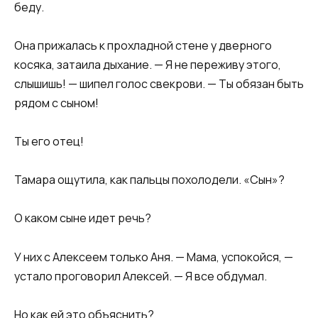
беду.
Она прижалась к прохладной стене у дверного
косяка, затаила дыхание. — Я не переживу этого,
слышишь! — шипел голос свекрови. — Ты обязан быть
рядом с сыном!
Ты его отец!
Тамара ощутила, как пальцы похолодели. «Сын»?
О каком сыне идет речь?
У них с Алексеем только Аня. — Мама, успокойся, —
устало проговорил Алексей. — Я все обдумал.
Но как ей это объяснить?