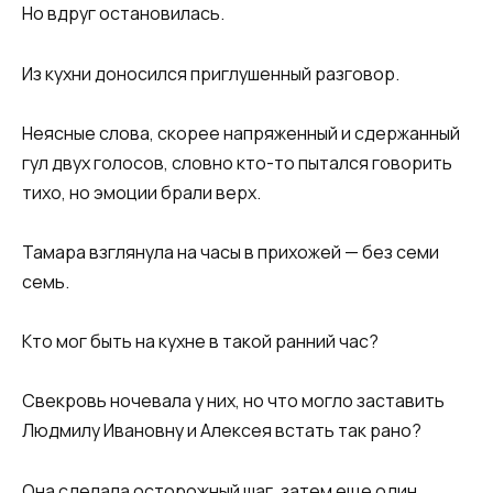
Но вдруг остановилась.
Из кухни доносился приглушенный разговор.
Неясные слова, скорее напряженный и сдержанный
гул двух голосов, словно кто-то пытался говорить
тихо, но эмоции брали верх.
Тамара взглянула на часы в прихожей — без семи
семь.
Кто мог быть на кухне в такой ранний час?
Свекровь ночевала у них, но что могло заставить
Людмилу Ивановну и Алексея встать так рано?
Она сделала осторожный шаг, затем еще один,