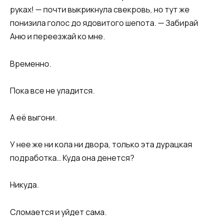
руках! — почти выкрикнула свекровь, но тут же
понизила голос до ядовитого шепота. — Забирай
Аню и переезжай ко мне.
Временно.
Пока все не уладится.
А её выгони.
У нее же ни кола ни двора, только эта дурацкая
подработка… Куда она денется?
Никуда.
Сломается и уйдет сама.