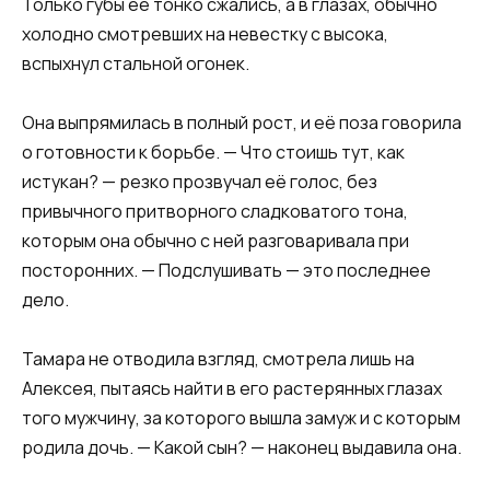
Только губы её тонко сжались, а в глазах, обычно
холодно смотревших на невестку с высока,
вспыхнул стальной огонек.
Она выпрямилась в полный рост, и её поза говорила
о готовности к борьбе. — Что стоишь тут, как
истукан? — резко прозвучал её голос, без
привычного притворного сладковатого тона,
которым она обычно с ней разговаривала при
посторонних. — Подслушивать — это последнее
дело.
Тамара не отводила взгляд, смотрела лишь на
Алексея, пытаясь найти в его растерянных глазах
того мужчину, за которого вышла замуж и с которым
родила дочь. — Какой сын? — наконец выдавила она.