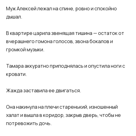
Муж Алексей лежал на спине, ровно и спокойно
дышал.
В квартире царила звенящая тишина — остаток от
вчерашнего гомона голосов, звона бокалов и
громкой музыки.
Тамара аккуратно приподнялась и опустила ноги с
кровати.
Жажда заставила ее двигаться.
Она накинула на плечи старенький, изношенный
халат и вышла в коридор, закрыв дверь, чтобы не
потревожить дочь.