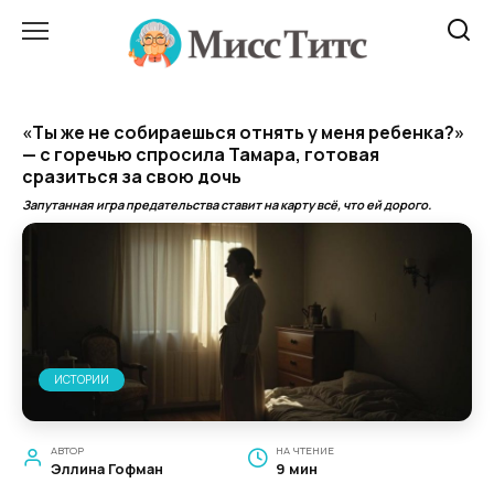
Перейти
к
содержанию
«Ты же не собираешься отнять у меня ребенка?»
— с горечью спросила Тамара, готовая
сразиться за свою дочь
Запутанная игра предательства ставит на карту всё, что ей дорого.
ИСТОРИИ
АВТОР
НА ЧТЕНИЕ
Эллина Гофман
9 мин