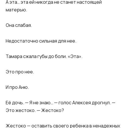
А эта… эта ей никогда не станет настоящей
матерью.
Она слабая.
Недостаточно сильная для нее.
Тамара сжала губы до боли. «Эта».
Это про нее.
И про Аню.
Её дочь. — Я не знаю… — голос Алексея дрогнул. —
Это жестоко. — Жестоко?
Жестоко — оставить своего ребенка в ненадежных