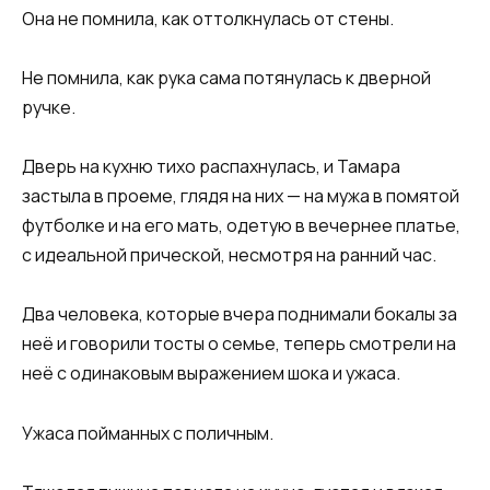
Она не помнила, как оттолкнулась от стены.
Не помнила, как рука сама потянулась к дверной
ручке.
Дверь на кухню тихо распахнулась, и Тамара
застыла в проеме, глядя на них — на мужа в помятой
футболке и на его мать, одетую в вечернее платье,
с идеальной прической, несмотря на ранний час.
Два человека, которые вчера поднимали бокалы за
неё и говорили тосты о семье, теперь смотрели на
неё с одинаковым выражением шока и ужаса.
Ужаса пойманных с поличным.