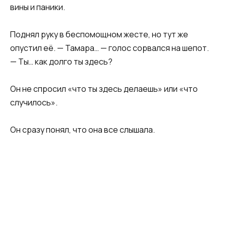
вины и паники.
Поднял руку в беспомощном жесте, но тут же
опустил её. — Тамара… — голос сорвался на шепот.
— Ты… как долго ты здесь?
Он не спросил «что ты здесь делаешь» или «что
случилось».
Он сразу понял, что она все слышала.