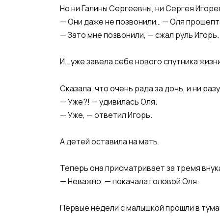
Но ни Галины Сергеевны, ни Сергея Игорев
— Они даже не позвонили… — Оля прошепт
— Зато мне позвонили, — сжал руль Игорь.
И… уже завела себе нового спутника жизни
Сказала, что очень рада за дочь, и ни раз
— Уже?! — удивилась Оля.
— Уже, — ответил Игорь.
А детей оставила на мать.
Теперь она присматривает за тремя внука
— Неважно, — покачала головой Оля.
Первые недели с малышкой прошли в тума