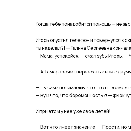
Когда тебе понадобится помощь — не зво
Игорь опустил телефон и повернулся к окн
ты наделал?! — Галина Сергеевна кричала 
— Мама, успокойся, — сжал зубы Игорь. — 
— А Тамара хочет переехать к нам с двум
— Ты сама понимаешь, что это невозможн
— Ну и что, что беременность?! — фыркну
И при этом у нее уже двое детей!
— Вот что имеет значение! — Прости, но 