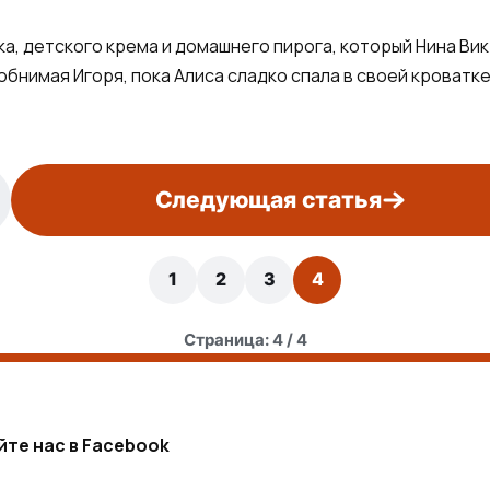
ока, детского крема и домашнего пирога, который Нина Ви
обнимая Игоря, пока Алиса сладко спала в своей кроватке
Следующая статья
1
2
3
4
Страница: 4 / 4
йте нас в Facebook