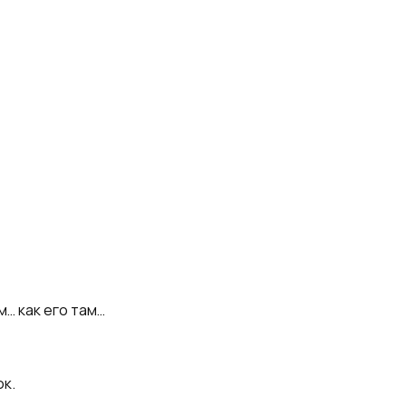
… как его там…
ок.