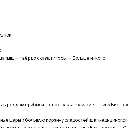
сынок.
о.
малыш, — твёрдо сказал Игорь. — Больше никого.
сы в роддом прибыли только самые близкие — Нина Виктор
шные шары и большую корзину сладостей для медицинског
 слёзы, нежно взяла внучку на руки Нина Викторовна. — О