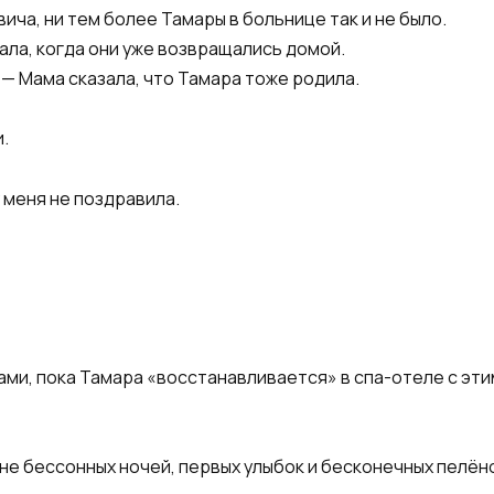
ича, ни тем более Тамары в больнице так и не было.
ала, когда они уже возвращались домой.
 — Мама сказала, что Тамара тоже родила.
.
у меня не поздравила.
ми, пока Тамара «восстанавливается» в спа-отеле с этим
не бессонных ночей, первых улыбок и бесконечных пелён