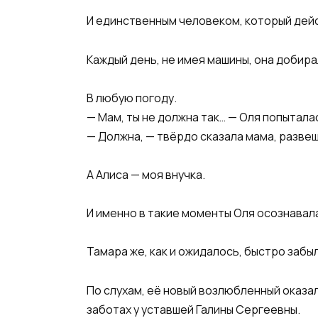
И единственным человеком, который дей
Каждый день, не имея машины, она добира
В любую погоду.
— Мам, ты не должна так… — Оля попытала
— Должна, — твёрдо сказала мама, развеш
А Алиса — моя внучка.
И именно в такие моменты Оля осознавала
Тамара же, как и ожидалось, быстро забыл
По слухам, её новый возлюбленный оказал
заботах у уставшей Галины Сергеевны.