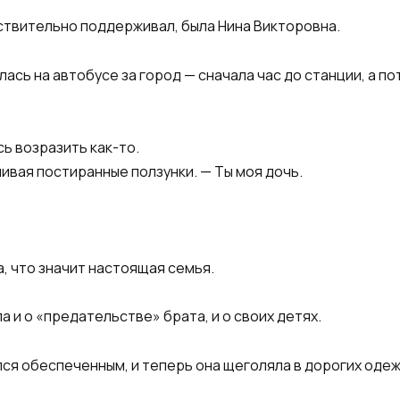
ствительно поддерживал, была Нина Викторовна.
лась на автобусе за город — сначала час до станции, а п
сь возразить как-то.
ивая постиранные ползунки. — Ты моя дочь.
, что значит настоящая семья.
а и о «предательстве» брата, и о своих детях.
ся обеспеченным, и теперь она щеголяла в дорогих одеж