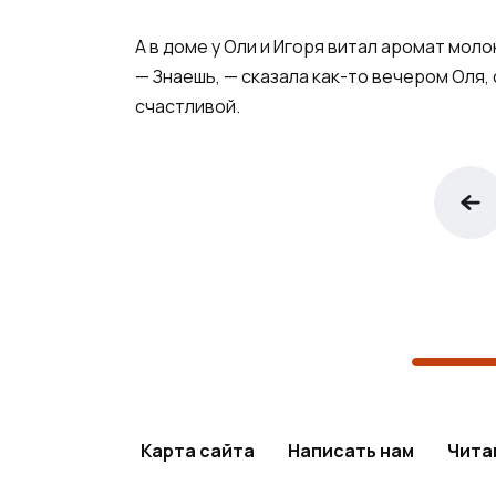
А в доме у Оли и Игоря витал аромат мол
— Знаешь, — сказала как-то вечером Оля, 
счастливой.
Карта сайта
Написать нам
Чита