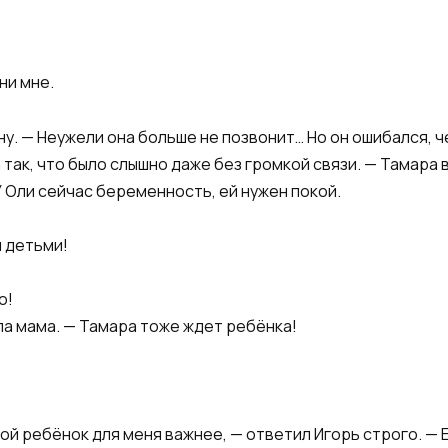
ни мне.
у. — Неужели она больше не позвонит… Но он ошибался, че
так, что было слышно даже без громкой связи. — Тамара в
У Оли сейчас беременность, ей нужен покой.
я детьми!
о!
ла мама. — Тамара тоже ждет ребёнка!
мой ребёнок для меня важнее, — ответил Игорь строго. — 