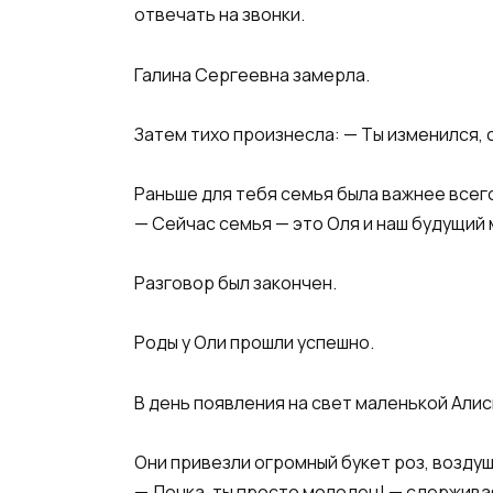
отвечать на звонки.
Галина Сергеевна замерла.
Затем тихо произнесла: — Ты изменился, 
Раньше для тебя семья была важнее всег
— Сейчас семья — это Оля и наш будущий 
Разговор был закончен.
Роды у Оли прошли успешно.
В день появления на свет маленькой Али
Они привезли огромный букет роз, возду
— Дочка, ты просто молодец! — сдерживая