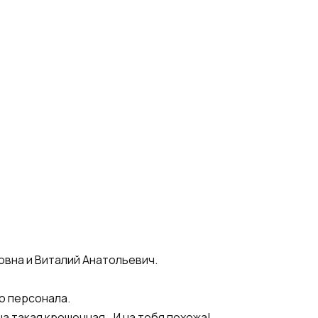
овна и Виталий Анатольевич.
о персонала.
на такая крошечная… И на тебя похожа!