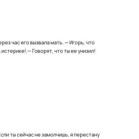
рез час его вызвала мать. — Игорь, что
 истерике!,— Говорят, что ты ее унизил!
Если ты сейчас не замолчишь, я перестану