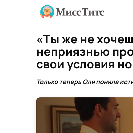
Перейти
к
содержанию
«Ты же не хочеш
неприязнью про
свои условия н
Только теперь Oля поняла ист