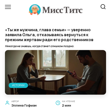
Перейти
к
содержанию
«Ты же мужчина, глава семьи» — уверенно
заявила Ольга, отказываясь вернуться к
прежним жертвам ради его родственников
Никогда не знаешь, когда станет слишком поздно.
ИСТОРИИ
АВТОР
НА ЧТЕНИЕ
Эллина Гофман
2 мин