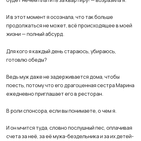
будет нечем платить за квартиру! — возразила я.
И в этот момент я осознала, что так больше
продолжаться не может, всё происходящее в моей
жизни — полный абсурд.
Для кого я каждый день стараюсь, убираюсь,
готовлю обеды?
Ведь муж даже не задерживается дома, чтобы
поесть, потому что его драгоценная сестра Марина
ежедневно приглашает его в ресторан.
В роли спонсора, если вы понимаете, о чем я.
И он мчится туда, словно послушный пес, оплачивая
счета за неё, за её мужа-бездельника и за их детей-