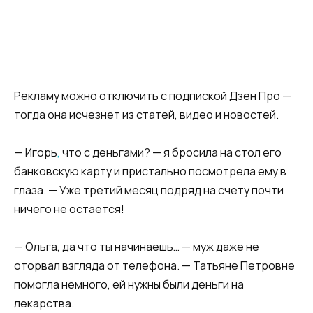
Рекламу можно отключить с подпиской Дзен Про —
тогда она исчезнет из статей, видео и новостей.
— Игорь
,
что с деньгами? — я бросила на стол его
банковскую карту и пристально посмотрела ему в
глаза. — Уже третий месяц подряд на счету почти
ничего не остается!
— Ольга, да что ты начинаешь… — муж даже не
оторвал взгляда от телефона. — Татьяне Петровне
помогла немного, ей нужны были деньги на
лекарства.