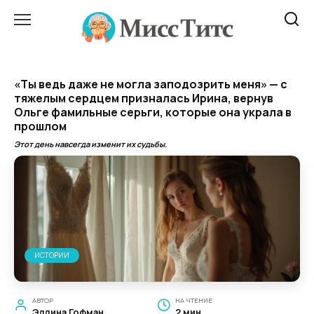
Перейти
к
содержанию
«Ты ведь даже не могла заподозрить меня» — с
тяжелым сердцем призналась Ирина, вернув
Ольге фамильные серьги, которые она украла в
прошлом
Этот день навсегда изменит их судьбы.
ИСТОРИИ
АВТОР
НА ЧТЕНИЕ
Эллина Гофман
2 мин