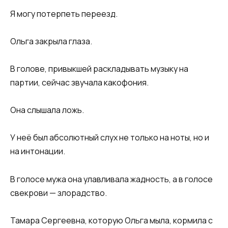
Я могу потерпеть переезд.
Ольга закрыла глаза.
В голове, привыкшей раскладывать музыку на
партии, сейчас звучала какофония.
Она слышала ложь.
У неё был абсолютный слух не только на ноты, но и
на интонации.
В голосе мужа она улавливала жадность, а в голосе
свекрови — злорадство.
Тамара Сергеевна, которую Ольга мыла, кормила с