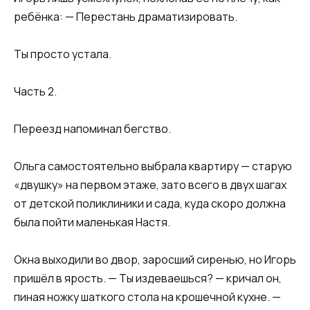
ребёнка: — Перестань драматизировать.
Ты просто устала.
Часть 2.
Переезд напоминал бегство.
Ольга самостоятельно выбрала квартиру — старую
«двушку» на первом этаже, зато всего в двух шагах
от детской поликлиники и сада, куда скоро должна
была пойти маленькая Настя.
Окна выходили во двор, заросший сиренью, но Игорь
пришёл в ярость. — Ты издеваешься? — кричал он,
пиная ножку шаткого стола на крошечной кухне. —