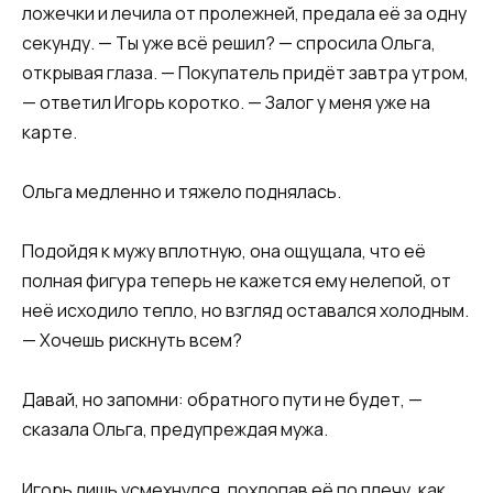
ложечки и лечила от пролежней, предала её за одну
секунду. — Ты уже всё решил? — спросила Ольга,
открывая глаза. — Покупатель придёт завтра утром,
— ответил Игорь коротко. — Залог у меня уже на
карте.
Ольга медленно и тяжело поднялась.
Подойдя к мужу вплотную, она ощущала, что её
полная фигура теперь не кажется ему нелепой, от
неё исходило тепло, но взгляд оставался холодным.
— Хочешь рискнуть всем?
Давай, но запомни: обратного пути не будет, —
сказала Ольга, предупреждая мужа.
Игорь лишь усмехнулся, похлопав её по плечу, как