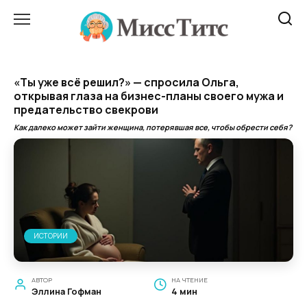
Перейти
к
содержанию
«Ты уже всё решил?» — спросила Ольга,
открывая глаза на бизнес-планы своего мужа и
предательство свекрови
Как далеко может зайти женщина, потерявшая все, чтобы обрести себя?
ИСТОРИИ
АВТОР
НА ЧТЕНИЕ
Эллина Гофман
4 мин