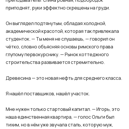
преподаватель: спина ровная, подбородок
приподнят, руки эффектно скрещены на груди.
Он выглядел подтянутым, обладая холодной,
академической красотой, которая так привлекала
студенток. — Ты меня не слушаешь, — говорил он
чётко, словно объясняя основы римского права
глупому первокурснику. — Рынок коттеджного
строительства развивается стремительно.
Древесина — это новая нефть для среднего класса.
Я нашёл поставщиков, нашёл участок.
Мне нужен только стартовый капитал. — Игорь, это
наша единственная квартира, — голос Ольги был
тихим, но в нём уже звучала сталь, которую муж,