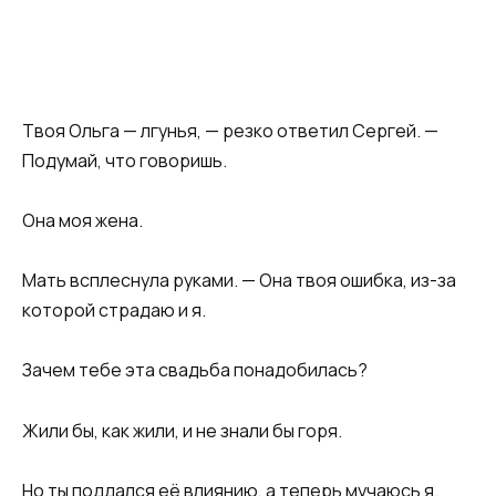
Твоя Ольга — лгунья, — резко ответил Сергей. —
Подумай, что говоришь.
Она моя жена.
Мать всплеснула руками. — Она твоя ошибка, из-за
которой страдаю и я.
Зачем тебе эта свадьба понадобилась?
Жили бы, как жили, и не знали бы горя.
Но ты поддался её влиянию, а теперь мучаюсь я.