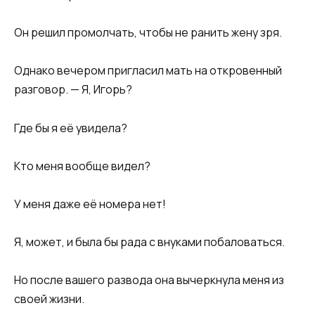
Он решил промолчать, чтобы не ранить жену зря.
Однако вечером пригласил мать на откровенный
разговор. — Я, Игорь?
Где бы я её увидела?
Кто меня вообще видел?
У меня даже её номера нет!
Я, может, и была бы рада с внуками побаловаться.
Но после вашего развода она вычеркнула меня из
своей жизни.