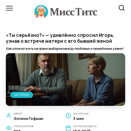
Перейти
к
содержанию
«Ты серьёзно?» — удивлённо спросил Игорь,
узнав о встрече матери с его бывшей женой
Как сложно жить на грани выборов между любовью и семейными узами!
ИСТОРИИ
АВТОР
НА ЧТЕНИЕ
Эллина Гофман
3 мин
ПРОСМОТРОВ
ОПУБЛИКОВАНО