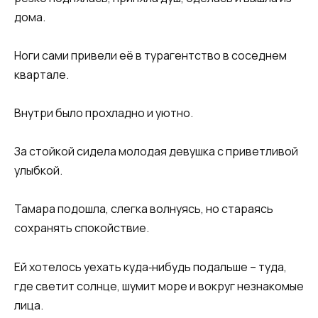
дома.
Ноги сами привели её в турагентство в соседнем
квартале.
Внутри было прохладно и уютно.
За стойкой сидела молодая девушка с приветливой
улыбкой.
Тамара подошла, слегка волнуясь, но стараясь
сохранять спокойствие.
Ей хотелось уехать куда‑нибудь подальше – туда,
где светит солнце, шумит море и вокруг незнакомые
лица.