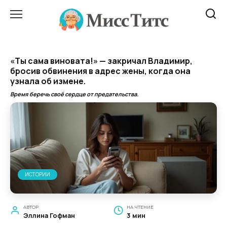
Перейти
к
содержанию
«Ты сама виновата!» — закричал Владимир,
бросив обвинения в адрес жены, когда она
узнала об измене.
Время беречь своё сердце от предательства.
ИСТОРИИ
АВТОР
НА ЧТЕНИЕ
Эллина Гофман
3 мин