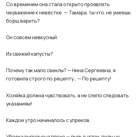
Со временем она стала открыто проявлять
неуважение к невестке. — Тамара, ты что, не умеешь
борщ варить?
Он совсем невкусный.
Из свежей капусты?
Почему так мало свеклы? — Нина Сергеевна, я
готовила строго по рецепту… — По рецепту!
Хозяйка должна чувствовать, а не слепо следовать
указаниям!
Каждое утро начиналось с упреков.
Уборка выполнена плохо — пыль в углах, полы не