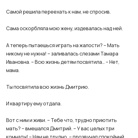
Самой решила переехать к нам, не спросив.
Сама оскорбляла мою жену, издевалась над ней.
А теперь пытаешься играть на жалости? – Мать
никому не нужна! – заливалась слезами Тамара
Ивановна. – Всю жизнь детям посвятила… – Нет,
мама.
Ты посвятила всю жизнь Дмитрию.
И квартиру ему отдала.
Вот с ним и живи. – Тебе что, трудно приютить
мать? – вмешался Дмитрий. – У вас целых три
комнаты! – Нам не трудно, – прозвучал спокойный