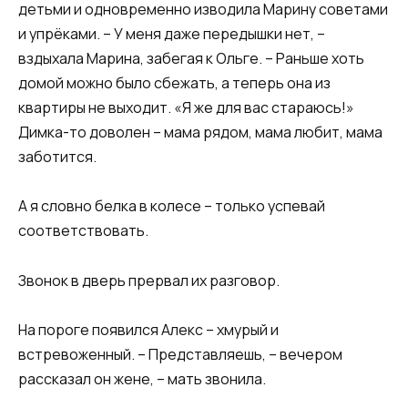
детьми и одновременно изводила Марину советами
и упрёками. – У меня даже передышки нет, –
вздыхала Марина, забегая к Ольге. – Раньше хоть
домой можно было сбежать, а теперь она из
квартиры не выходит. «Я же для вас стараюсь!»
Димка-то доволен – мама рядом, мама любит, мама
заботится.
А я словно белка в колесе – только успевай
соответствовать.
Звонок в дверь прервал их разговор.
На пороге появился Алекс – хмурый и
встревоженный. – Представляешь, – вечером
рассказал он жене, – мать звонила.