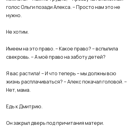
голос Ольги позади Алекса. – Просто нам это не
нужно.
Не хотим.
Имеем на это право. – Какое право? – вспылила
свекровь. – А моё право на заботу детей?
Я вас растила! – И что теперь – мы должны всю
жизнь расплачиваться? – Алекс покачал головой. –
Нет, мама.
Едь к Дмитрию.
Он закрыл дверь под причитания матери.