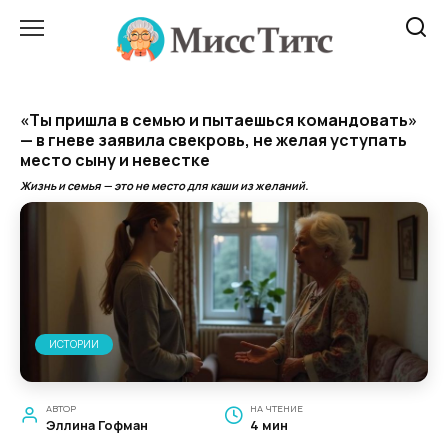
Перейти
к
содержанию
«Ты пришла в семью и пытаешься командовать»
— в гневе заявила свекровь, не желая уступать
место сыну и невестке
Жизнь и семья — это не место для каши из желаний.
ИСТОРИИ
АВТОР
НА ЧТЕНИЕ
Эллина Гофман
4 мин