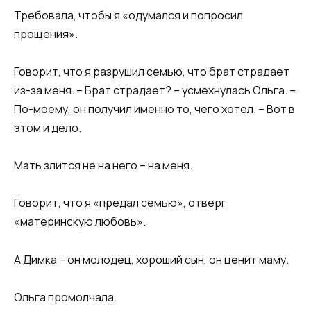
Требовала, чтобы я «одумался и попросил
прощения».
Говорит, что я разрушил семью, что брат страдает
из-за меня. – Брат страдает? – усмехнулась Ольга. –
По-моему, он получил именно то, чего хотел. – Вот в
этом и дело.
Мать злится не на него – на меня.
Говорит, что я «предал семью», отверг
«материнскую любовь».
А Димка – он молодец, хороший сын, он ценит маму.
Ольга промолчала.