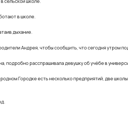
 в сельской школе.
ботают в школе.
атаив дыхание.
 родители Андрея, чтобы сообщить, что сегодня утром по
а, подробно расспрашивала девушку об учёбе в универси
в родном Городке есть несколько предприятий, две школ
од.