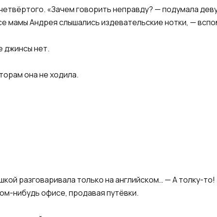
 четвёртого. «Зачем говорить неправду? — подумала деву
осе мамы Андрея слышались издевательские нотки, — всп
е джинсы нет.
иторам она не ходила.
ушкой разговаривала только на английском… — А толку-то
ком-нибудь офисе, продавая путёвки.