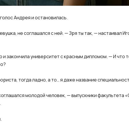
 голос Андрея и остановилась.
евушка, не соглашался с ней. — Зря ты так, — настаивал Иг
о и закончила университет с красным дипломом. — И что 
то?
юриста, тогда ладно, а то… я даже название специальнос
 соглашался молодой человек, — выпускники факультета 
.
.