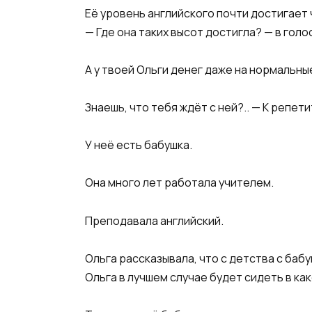
Её уровень английского почти достигает
— Где она таких высот достигла? — в гол
А у твоей Ольги денег даже на нормальны
Знаешь, что тебя ждёт с ней?.. — К репет
У неё есть бабушка.
Она много лет работала учителем.
Преподавала английский.
Ольга рассказывала, что с детства с баб
Ольга в лучшем случае будет сидеть в ка