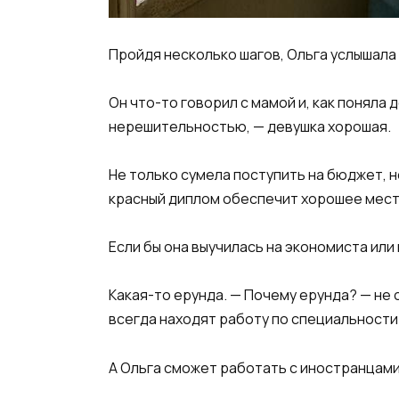
Пройдя несколько шагов, Ольга услышала
Он что-то говорил с мамой и, как поняла д
нерешительностью, — девушка хорошая.
Не только сумела поступить на бюджет, н
красный диплом обеспечит хорошее мес
Если бы она выучилась на экономиста или 
Какая-то ерунда. — Почему ерунда? — не
всегда находят работу по специальности
А Ольга сможет работать с иностранцами