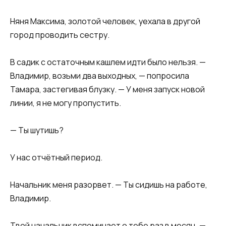
Няня Максима, золотой человек, уехала в другой
город проводить сестру.
В садик с остаточным кашлем идти было нельзя. —
Владимир, возьми два выходных, — попросила
Тамара, застегивая блузку. — У меня запуск новой
линии, я не могу пропустить.
— Ты шутишь?
У нас отчётный период.
Начальник меня разорвет. — Ты сидишь на работе,
Владимир.
Твой начальник вспоминает о тебе раз в месяц. —