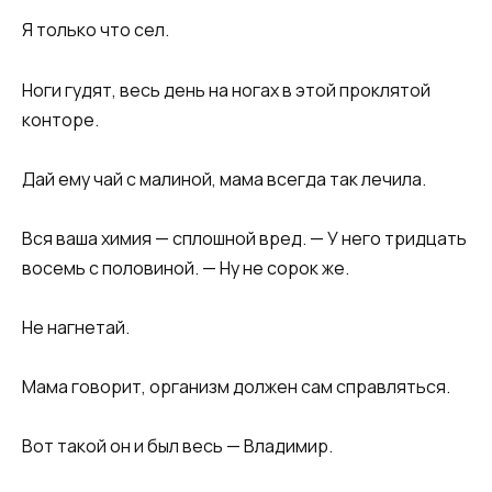
Я только что сел.
Ноги гудят, весь день на ногах в этой проклятой
конторе.
Дай ему чай с малиной, мама всегда так лечила.
Вся ваша химия — сплошной вред. — У него тридцать
восемь с половиной. — Ну не сорок же.
Не нагнетай.
Мама говорит, организм должен сам справляться.
Вот такой он и был весь — Владимир.