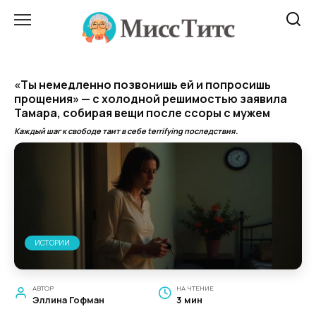
Перейти
к
содержанию
«Ты немедленно позвонишь ей и попросишь
прощения» — с холодной решимостью заявила
Тамара, собирая вещи после ссоры с мужем
Каждый шаг к свободе таит в себе terrifying последствия.
ИСТОРИИ
АВТОР
НА ЧТЕНИЕ
Эллина Гофман
3 мин