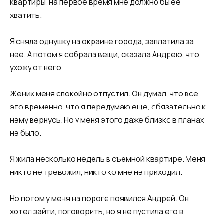
квартиры, на первое время мне должно бы ее
хватить.​
​Я сняла однушку на окраине города, заплатила за
нее. А потом я собрала вещи, сказала Андрею, что
ухожу от него.​
​Жених меня спокойно отпустил. Он думал, что все
это временно, что я передумаю еще, обязательно к
нему вернусь. Но у меня этого даже близко в планах
не было.​
​Я жила несколько недель в съемной квартире. Меня
никто не тревожил, никто ко мне не приходил.​
​Но потом у меня на пороге появился Андрей. Он
хотел зайти, поговорить, но я не пустила его в