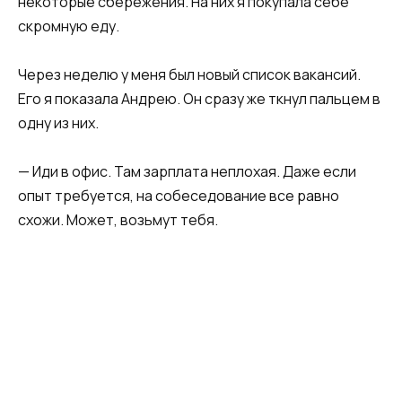
некоторые сбережения. На них я покупала себе
скромную еду.​
​Через неделю у меня был новый список вакансий.
Его я показала Андрею. Он сразу же ткнул пальцем в
одну из них.​
​— Иди в офис. Там зарплата неплохая. Даже если
опыт требуется, на собеседование все равно
схожи. Может, возьмут тебя.​