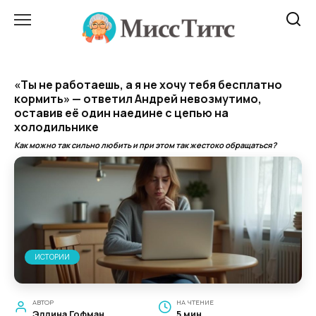
Перейти
к
содержанию
«Ты не работаешь, а я не хочу тебя бесплатно
кормить» — ответил Андрей невозмутимо,
оставив её один наедине с цепью на
холодильнике
Как можно так сильно любить и при этом так жестоко обращаться?
ИСТОРИИ
АВТОР
НА ЧТЕНИЕ
Эллина Гофман
5 мин