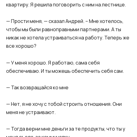
квартиру. Я решила поговорить с ним на лестнице.​
​— Прости меня, — сказал Андрей. – Мне хотелось,
чтобы мы были равноправными партнерами. А ты
никак не хотела устраиваться на работу. Теперь же
все хорошо?​
​— У меня хорошо. Я работаю, сама себя
обеспечиваю. И ты можешь обеспечить себя сам.​
​— Так возвращайся ко мне​
​— Нет, я не хочу с тобой строить отношения. Они
меня не устраивают.​
​— Тогда верни мне деньги за те продукты, что ты у