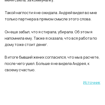
меня съела, за коммуналку.​
​Такой наглости я не ожидала. Андрей видел во мне
только партнера в прямом смысле этого слова.
Он еще забыл, что я стирала, убирала. Об этом я
напомнила ему. Также я сказала, что вся работа по
дому тоже стоит денег.​
​В итоге бывший жених согласился, что мы в расчете,
после чего ушел. Больше я не видела Андрея, к
своему счастью.
Источник