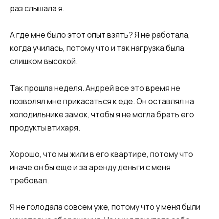
раз слышала я.​
​А где мне было этот опыт взять? Я не работала,
когда училась, потому что и так нагрузка была
слишком высокой.​
​Так прошла неделя. Андрей все это время не
позволял мне прикасаться к еде. Он оставлял на
холодильнике замок, чтобы я не могла брать его
продукты втихаря.
Хорошо, что мы жили в его квартире, потому что
иначе он бы еще и за аренду деньги с меня
требовал.​
​Я не голодала совсем уже, потому что у меня были