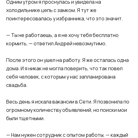
​Одним утром я проснулась и увидела на
холодильнике цепь с замком. Я тут же
поинтересовалась у избранника, что это значит.​
​— Ты не работаешь, а я не хочу тебя бесплатно
кормить, — ответил Андрей невозмутимо.​
​После этого он ушел на работу. Я же осталась одна
дома. И я никак не могла поверить, что так повел
себя человек, с которым у нас запланирована
свадьба.​
​Весь день я искала вакансии в Сети. Я позвонила по
огромному количеству объявлений, но поиски мои
были тщетными.​
​— Нам нужен сотрудник с опытом работы, — каждый